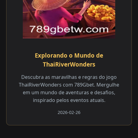
Explorando o Mundo de
ThaiRiverWonders
Descubra as maravilhas e regras do jogo
ThaiRiverWonders com 789Gbet. Mergulhe
em um mundo de aventuras e desafios,
inspirado pelos eventos atuais.
2026-02-26