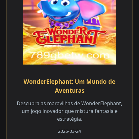
WonderElephant: Um Mundo de
Aventuras
Descubra as maravilhas de WonderElephant,
um jogo inovador que mistura fantasia e
estratégia.
2026-03-24