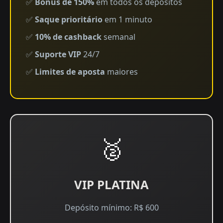
✅
Bônus de 150%
em todos os depósitos
✅
Saque prioritário
em 1 minuto
✅
10% de cashback
semanal
✅
Suporte VIP
24/7
✅
Limites de aposta
maiores
🥈
VIP PLATINA
Depósito mínimo: R$ 600