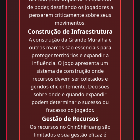
de poder, desafiando os jogadores a
pensarem criticamente sobre seus
movimentos.
Construção de Infraestrutura
A construção da Grande Muralha e
outros marcos são essenciais para
proteger territórios e expandir a
influência. O jogo apresenta um
sistema de construção onde
recursos devem ser coletados e
geridos eficientemente. Decisões
sobre onde e quando expandir
podem determinar o sucesso ou
fracasso do jogador.
Gestão de Recursos
Os recursos no ChinShiHuang são
limitados e sua gestão eficaz é