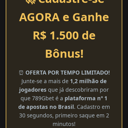
AGORA e Ganhe
R$ 1.500 de
Bônus!
⏰
OFERTA POR TEMPO LIMITADO!
Junte-se a mais de
1,2 milhão de
jogadores
que já descobriram por
que 789Gbet é a
plataforma nº 1
de apostas no Brasil
. Cadastro em
30 segundos, primeiro saque em 2
minutos!