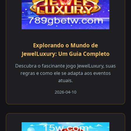
Explorando o Mundo de
JewelLuxury: Um Guia Completo
Descubra o fascinante jogo JewelLuxury, suas
regras e como ele se adapta aos eventos
atuais.
2026-04-10