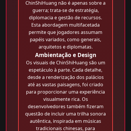
ChinShiHuang não é apenas sobre a
guerra; trata-se de estratégia,
diplomacia e gestão de recursos.
Esta abordagem multifacetada
permite que jogadores assumam
papéis variados, como generais,
arquitetos e diplomatas.
Ambientação e Design
Os visuais de ChinShiHuang são um
espetáculo à parte. Cada detalhe,
desde a renderização dos palácios
até as vastas paisagens, foi criado
para proporcionar uma experiência
visualmente rica. Os
desenvolvedores também fizeram
questão de incluir uma trilha sonora
autêntica, inspirada em músicas
tradicionais chinesas, para