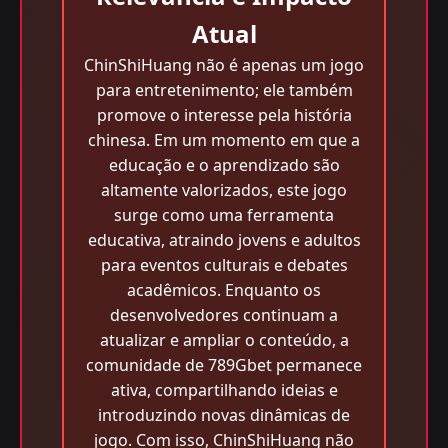
Atual
ChinShiHuang não é apenas um jogo
para entretenimento; ele também
promove o interesse pela história
chinesa. Em um momento em que a
educação e o aprendizado são
altamente valorizados, este jogo
surge como uma ferramenta
educativa, atraindo jovens e adultos
para eventos culturais e debates
acadêmicos. Enquanto os
desenvolvedores continuam a
atualizar e ampliar o conteúdo, a
comunidade de 789Gbet permanece
ativa, compartilhando ideias e
introduzindo novas dinâmicas de
jogo. Com isso, ChinShiHuang não