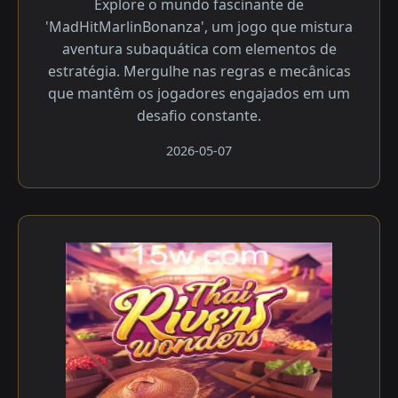
Explore o mundo fascinante de
'MadHitMarlinBonanza', um jogo que mistura
aventura subaquática com elementos de
estratégia. Mergulhe nas regras e mecânicas
que mantêm os jogadores engajados em um
desafio constante.
2026-05-07