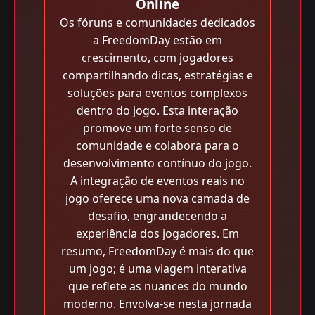
Online
Os fóruns e comunidades dedicados
a FreedomDay estão em
crescimento, com jogadores
compartilhando dicas, estratégias e
soluções para eventos complexos
dentro do jogo. Esta interação
promove um forte senso de
comunidade e colabora para o
desenvolvimento contínuo do jogo.
A integração de eventos reais no
jogo oferece uma nova camada de
desafio, engrandecendo a
experiência dos jogadores. Em
resumo, FreedomDay é mais do que
um jogo; é uma viagem interativa
que reflete as nuances do mundo
moderno. Envolva-se nesta jornada