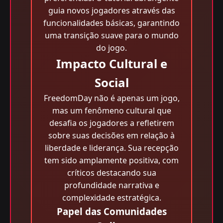
guia novos jogadores através das
funcionalidades básicas, garantindo
uma transição suave para o mundo
do jogo.
Impacto Cultural e
Social
FreedomDay não é apenas um jogo,
mas um fenômeno cultural que
desafia os jogadores a refletirem
sobre suas decisões em relação à
liberdade e liderança. Sua recepção
tem sido amplamente positiva, com
críticos destacando sua
profundidade narrativa e
complexidade estratégica.
Papel das Comunidades