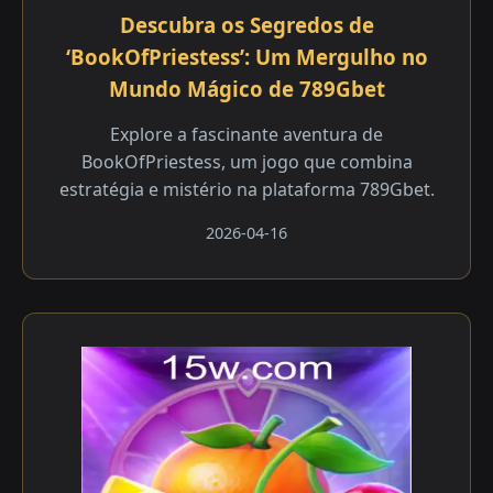
Descubra os Segredos de
‘BookOfPriestess’: Um Mergulho no
Mundo Mágico de 789Gbet
Explore a fascinante aventura de
BookOfPriestess, um jogo que combina
estratégia e mistério na plataforma 789Gbet.
2026-04-16