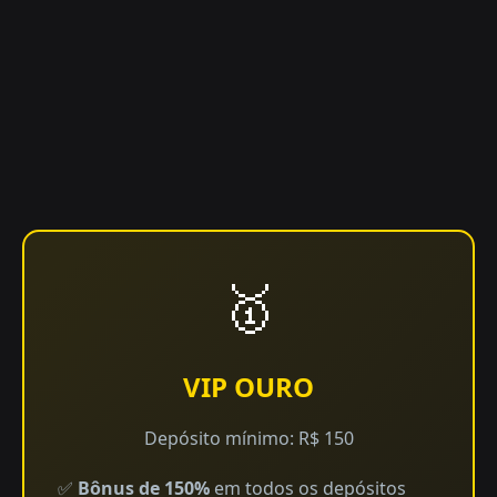
🥇
VIP OURO
Depósito mínimo: R$ 150
✅
Bônus de 150%
em todos os depósitos