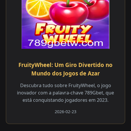
FruityWheel: Um Giro Divertido no
Mundo dos Jogos de Azar
Descubra tudo sobre FruityWheel, o jogo
inovador com a palavra-chave 789Gbet, que
está conquistando jogadores em 2023.
2026-02-23