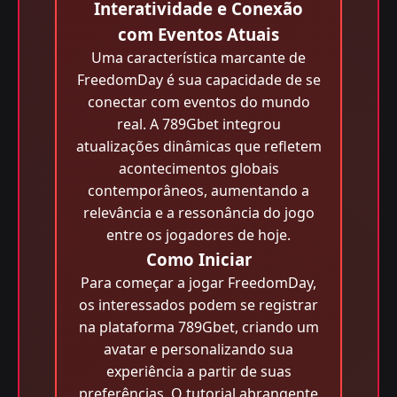
Interatividade e Conexão
com Eventos Atuais
Uma característica marcante de
FreedomDay é sua capacidade de se
conectar com eventos do mundo
real. A 789Gbet integrou
atualizações dinâmicas que refletem
acontecimentos globais
contemporâneos, aumentando a
relevância e a ressonância do jogo
entre os jogadores de hoje.
Como Iniciar
Para começar a jogar FreedomDay,
os interessados podem se registrar
na plataforma 789Gbet, criando um
avatar e personalizando sua
experiência a partir de suas
preferências. O tutorial abrangente