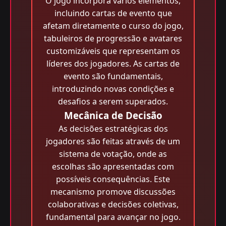
O jogo incorpora vários elementos,
incluindo cartas de evento que
afetam diretamente o curso do jogo,
tabuleiros de progressão e avatares
customizáveis que representam os
líderes dos jogadores. As cartas de
evento são fundamentais,
introduzindo novas condições e
desafios a serem superados.
Mecânica de Decisão
As decisões estratégicas dos
jogadores são feitas através de um
sistema de votação, onde as
escolhas são apresentadas com
possíveis consequências. Este
mecanismo promove discussões
colaborativas e decisões coletivas,
fundamental para avançar no jogo.