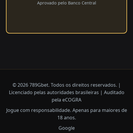
Aprovado pelo Banco Central
© 2026 789Gbet. Todos os direitos reservados. |
Licenciado pelas autoridades brasileiras | Auditado
pela eCOGRA
Jogue com responsabilidade. Apenas para maiores de
18 anos.
Google