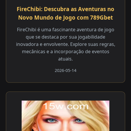
FireChibi: Descubra as Aventuras no
Novo Mundo de Jogo com 789Gbet
FireChibi é uma fascinante aventura de jogo
que se destaca por sua jogabilidade
inovadora e envolvente. Explore suas regras,
mecânicas e a incorporação de eventos
atuais.
2026-05-14