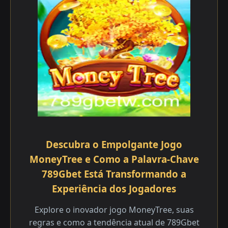
Descubra o Empolgante Jogo
MoneyTree e Como a Palavra-Chave
789Gbet Está Transformando a
Experiência dos Jogadores
Explore o inovador jogo MoneyTree, suas
regras e como a tendência atual de 789Gbet