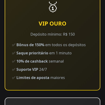
🥇
VIP OURO
Depósito mínimo: R$ 150
✅
Bônus de 150%
em todos os depósitos
✅
Saque prioritário
em 1 minuto
✅
10% de cashback
semanal
✅
Suporte VIP
24/7
✅
Limites de aposta
maiores