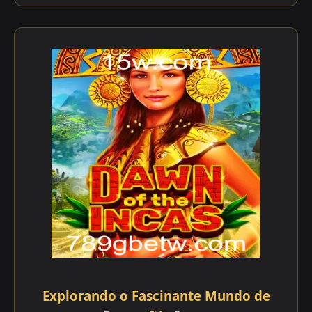
Explorando o Fascinante Mundo de