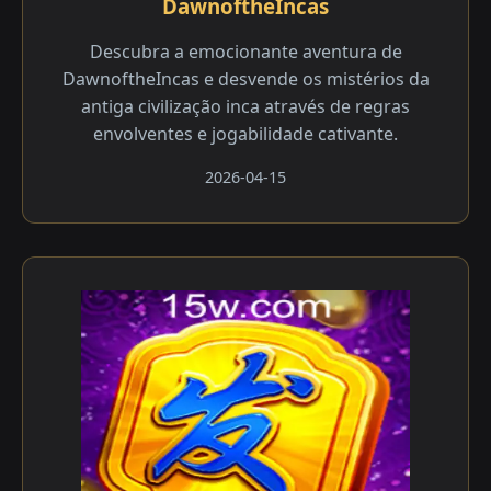
DawnoftheIncas
Descubra a emocionante aventura de
DawnoftheIncas e desvende os mistérios da
antiga civilização inca através de regras
envolventes e jogabilidade cativante.
2026-04-15