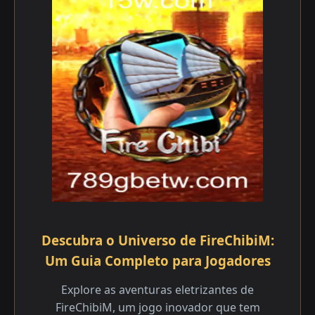
Descubra o Universo de FireChibiM:
Um Guia Completo para Jogadores
Explore as aventuras eletrizantes de
FireChibiM, um jogo inovador que tem