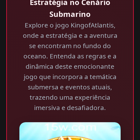
Estratégia no Cenário
Submarino
Explore o jogo KingofAtlantis,
onde a estratégia e a aventura
se encontram no fundo do
oceano. Entenda as regras e a
dinâmica deste emocionante
jogo que incorpora a temática
submersa e eventos atuais,
trazendo uma experiência
imersiva e desafiadora.