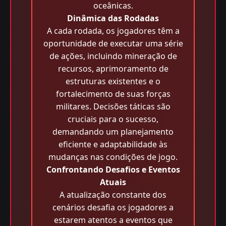
oceânicas.
Dinâmica das Rodadas
A cada rodada, os jogadores têm a
oportunidade de executar uma série
de ações, incluindo mineração de
recursos, aprimoramento de
estruturas existentes e o
fortalecimento de suas forças
militares. Decisões táticas são
cruciais para o sucesso,
demandando um planejamento
eficiente e adaptabilidade às
mudanças nas condições de jogo.
Confrontando Desafios e Eventos
Atuais
A atualização constante dos
cenários desafia os jogadores a
estarem atentos a eventos que