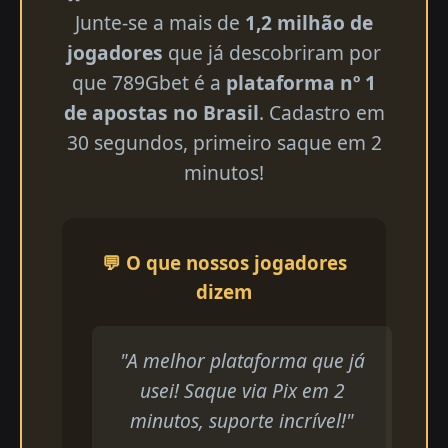
Junte-se a mais de
1,2 milhão de
jogadores
que já descobriram por
que 789Gbet é a
plataforma nº 1
de apostas no Brasil
. Cadastro em
30 segundos, primeiro saque em 2
minutos!
💬 O que nossos jogadores
dizem
"A melhor plataforma que já
usei! Saque via Pix em 2
minutos, suporte incrível!"