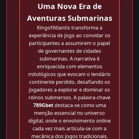
Uma Nova Era de
Aventuras Submarinas
KingofAtlantis transforma a
experiência de jogo ao convidar os
participantes a assumirem o papel
de governantes de cidades
submarinas. A narrativa é
enriquecida com elementos
mitológicos que evocam o lendário
continente perdido, desafiando os
jogadores a explorar e dominar os
reinos submersos. A palavra-chave
789Gbet
destaca-se como uma
menção essencial no universo
digital, onde o envolvimento online
cada vez mais articula-se com a
mecânica dos jogos tradicionais.