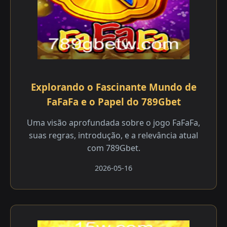
Explorando o Fascinante Mundo de
FaFaFa e o Papel do 789Gbet
Uma visão aprofundada sobre o jogo FaFaFa,
suas regras, introdução, e a relevância atual
com 789Gbet.
2026-05-16