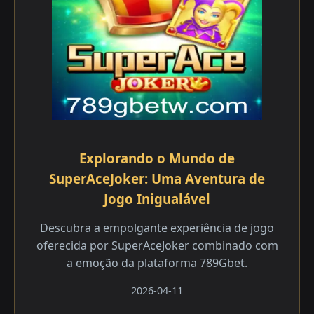
Explorando o Mundo de
SuperAceJoker: Uma Aventura de
Jogo Inigualável
Descubra a empolgante experiência de jogo
oferecida por SuperAceJoker combinado com
a emoção da plataforma 789Gbet.
2026-04-11