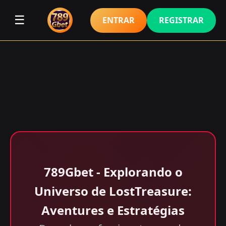
☰
ENTRAR
REGISTRAR
789Gbet - Explorando o
Universo de LostTreasure:
Aventures e Estratégias