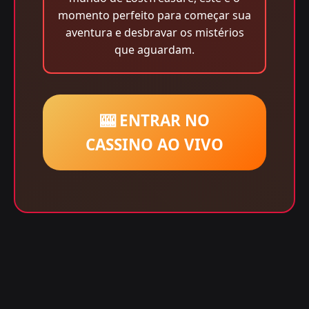
momento perfeito para começar sua
aventura e desbravar os mistérios
que aguardam.
🎰 ENTRAR NO
CASSINO AO VIVO