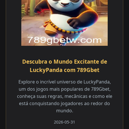
Descubra o Mundo Excitante de
LuckyPanda com 789Gbet
Explore o incrível universo de LuckyPanda,
um dos jogos mais populares de 789Gbet,
conheça suas regras, mecânicas e como ele
está conquistando jogadores ao redor do
mundo.
2026-05-31