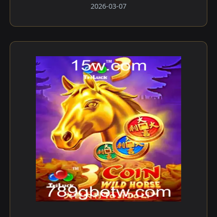
2026-03-07