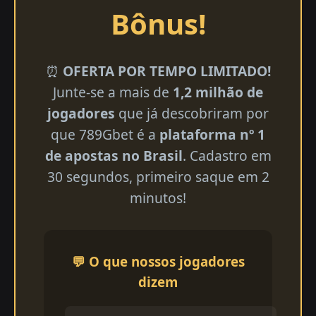
Bônus!
⏰
OFERTA POR TEMPO LIMITADO!
Junte-se a mais de
1,2 milhão de
jogadores
que já descobriram por
que 789Gbet é a
plataforma nº 1
de apostas no Brasil
. Cadastro em
30 segundos, primeiro saque em 2
minutos!
💬 O que nossos jogadores
dizem