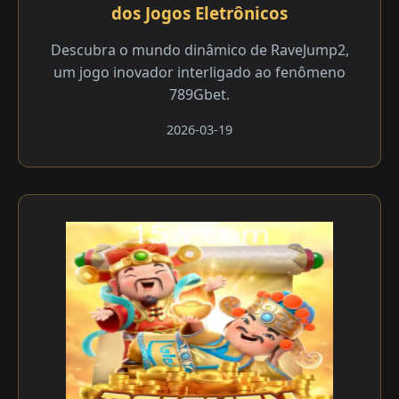
dos Jogos Eletrônicos
Descubra o mundo dinâmico de RaveJump2,
um jogo inovador interligado ao fenômeno
789Gbet.
2026-03-19