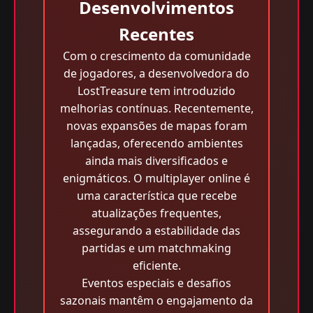
Desenvolvimentos
Recentes
Com o crescimento da comunidade
de jogadores, a desenvolvedora do
LostTreasure tem introduzido
melhorias contínuas. Recentemente,
novas expansões de mapas foram
lançadas, oferecendo ambientes
ainda mais diversificados e
enigmáticos. O multiplayer online é
uma característica que recebe
atualizações frequentes,
assegurando a estabilidade das
partidas e um matchmaking
eficiente.
Eventos especiais e desafios
sazonais mantêm o engajamento da