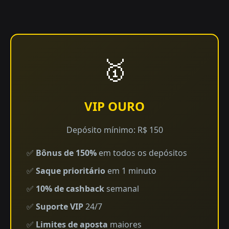
🥇
VIP OURO
Depósito mínimo: R$ 150
✅
Bônus de 150%
em todos os depósitos
✅
Saque prioritário
em 1 minuto
✅
10% de cashback
semanal
✅
Suporte VIP
24/7
✅
Limites de aposta
maiores