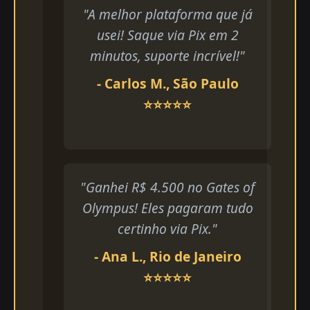
"A melhor plataforma que já
usei! Saque via Pix em 2
minutos, suporte incrível!"
- Carlos M., São Paulo
⭐⭐⭐⭐⭐
"Ganhei R$ 4.500 no Gates of
Olympus! Eles pagaram tudo
certinho via Pix."
- Ana L., Rio de Janeiro
⭐⭐⭐⭐⭐