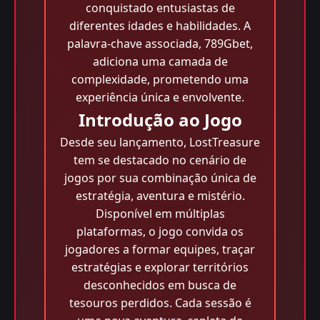
conquistado entusiastas de
diferentes idades e habilidades. A
palavra-chave associada, 789Gbet,
adiciona uma camada de
complexidade, prometendo uma
experiência única e envolvente.
Introdução ao Jogo
Desde seu lançamento, LostTreasure
tem se destacado no cenário de
jogos por sua combinação única de
estratégia, aventura e mistério.
Disponível em múltiplas
plataformas, o jogo convida os
jogadores a formar equipes, traçar
estratégias e explorar territórios
desconhecidos em busca de
tesouros perdidos. Cada sessão é