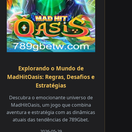
Explorando o Mundo de
MadHitOasis: Regras, Desafios e
Estratégias
Descubra o emocionante universo de
MadHitOasis, um jogo que combina
aventura e estratégia com as dinâmicas
atuais das tendências de 789Gbet.
2026-05-29