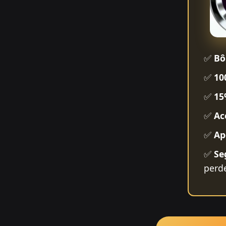
✅
Bô
✅
10
✅
15
✅
Ac
✅
Ap
✅
Se
perde