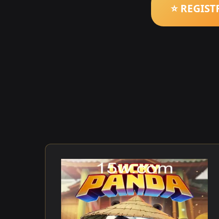
⭐ REGIST