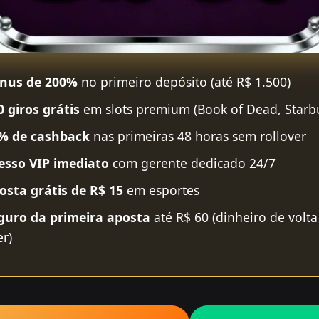
nus de 200%
no primeiro depósito (até R$ 1.500)
0 giros grátis
em slots premium (Book of Dead, Starbu
% de cashback
nas primeiras 48 horas sem rollover
esso VIP imediato
com gerente dedicado 24/7
osta grátis de R$ 15
em esportes
guro da primeira aposta
até R$ 60 (dinheiro de volta
r)