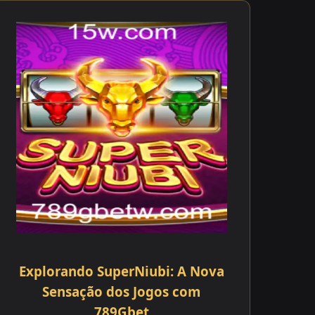
Explorando SuperNiubi: A Nova
Sensação dos Jogos com
789Gbet