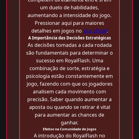
um duelo de habilidades,
aumentando a intensidade do jogo.
Pressionar aqui para maiores
detalhes em jogos no
site oficial
.
A Importância das Decisões Estratégicas
As decisões tomadas a cada rodada
são fundamentais para determinar o
sucesso em RoyalFlash. Uma
combinação de sorte, estratégia e
psicologia estão constantemente em
jogo, fazendo com que os jogadores
analisem cada movimento com
precisão. Saber quando aumentar a
aposta ou quando se retirar é vital
para aumentar as chances de
ganhar.
Efeitos na Comunidade de Jogos
A introdução do RoyalFlash no