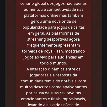
cenário global dos jogos não apenas
aumentou a competitividade nas
plataformas online mas também
gerou uma nova onda de
popularidade para jogos de cartas
em geral. As plataformas de
streaming desportivas agora
frequentemente apresentam
torneios de RoyalFlash, mostrando
jogos ao vivo para audiências em
todo o mundo.
A interação dinâmica entre os
jogadores e a resposta da
comunidade têm sido notáveis, com
muitos descritos como apaixonantes
por causa de suas reviravoltas
emocionantes e finais imprevisíveis,
levando a elevados níveis de