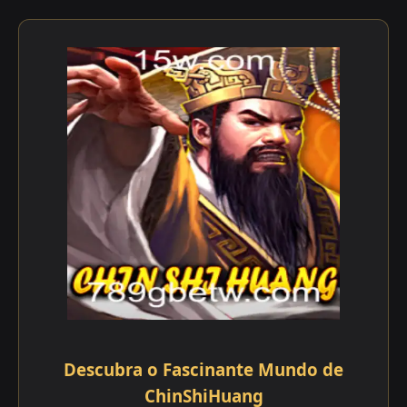
Descubra o Fascinante Mundo de
ChinShiHuang