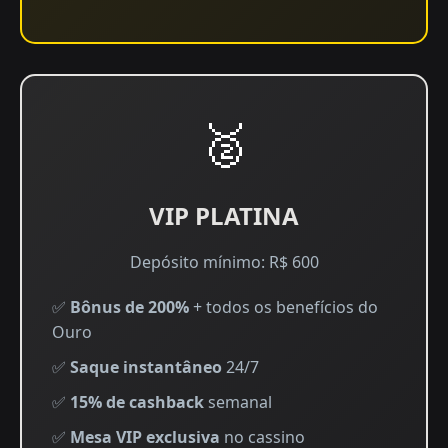
🥈
VIP PLATINA
Depósito mínimo: R$ 600
✅
Bônus de 200%
+ todos os benefícios do
Ouro
✅
Saque instantâneo
24/7
✅
15% de cashback
semanal
✅
Mesa VIP exclusiva
no cassino