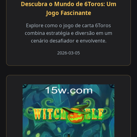
Descubra o Mundo de 6Toros: Um
Jogo Fascinante
Explore como o jogo de carta 6Toros
combina estratégia e diversão em um
cenário desafiador e envolvente.
2026-03-05