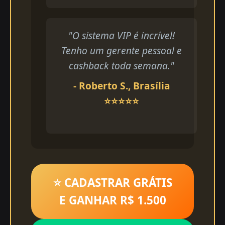
"O sistema VIP é incrível!
Tenho um gerente pessoal e
cashback toda semana."
- Roberto S., Brasília
⭐⭐⭐⭐⭐
⭐ CADASTRAR GRÁTIS
E GANHAR R$ 1.500