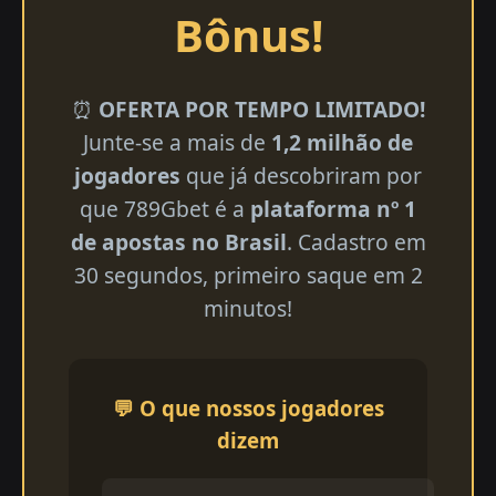
Bônus!
⏰
OFERTA POR TEMPO LIMITADO!
Junte-se a mais de
1,2 milhão de
jogadores
que já descobriram por
que 789Gbet é a
plataforma nº 1
de apostas no Brasil
. Cadastro em
30 segundos, primeiro saque em 2
minutos!
💬 O que nossos jogadores
dizem