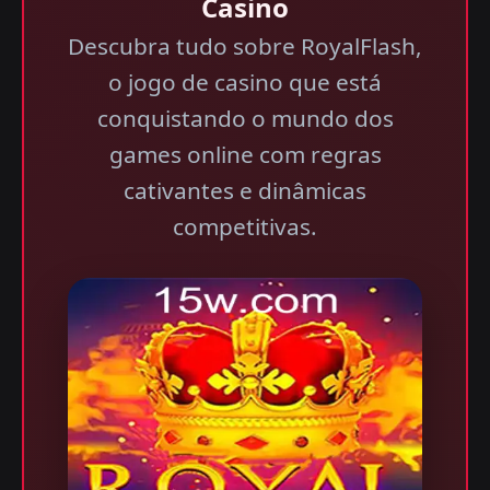
Casino
Descubra tudo sobre RoyalFlash,
o jogo de casino que está
conquistando o mundo dos
games online com regras
cativantes e dinâmicas
competitivas.