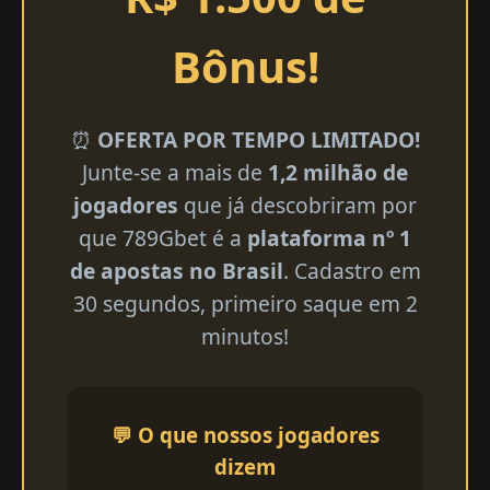
Bônus!
⏰
OFERTA POR TEMPO LIMITADO!
Junte-se a mais de
1,2 milhão de
jogadores
que já descobriram por
que 789Gbet é a
plataforma nº 1
de apostas no Brasil
. Cadastro em
30 segundos, primeiro saque em 2
minutos!
💬 O que nossos jogadores
dizem