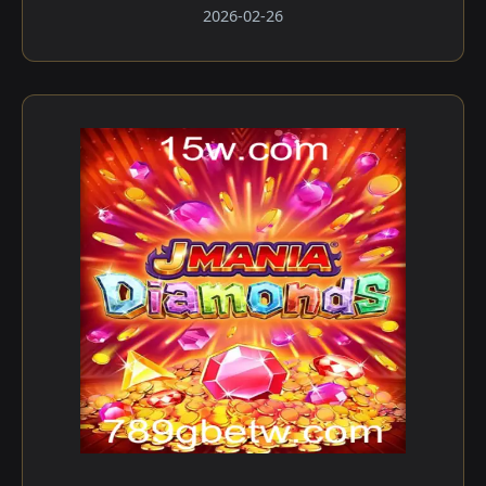
2026-02-26