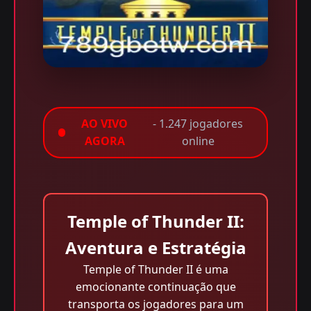
AO VIVO
- 1.247 jogadores
AGORA
online
Temple of Thunder II:
Aventura e Estratégia
Temple of Thunder II é uma
emocionante continuação que
transporta os jogadores para um