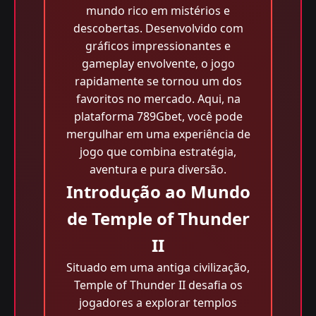
mundo rico em mistérios e
descobertas. Desenvolvido com
gráficos impressionantes e
gameplay envolvente, o jogo
rapidamente se tornou um dos
favoritos no mercado. Aqui, na
plataforma 789Gbet, você pode
mergulhar em uma experiência de
jogo que combina estratégia,
aventura e pura diversão.
Introdução ao Mundo
de Temple of Thunder
II
Situado em uma antiga civilização,
Temple of Thunder II desafia os
jogadores a explorar templos