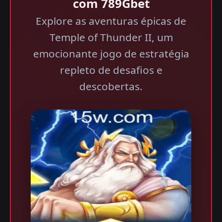
com 789Gbet
Explore as aventuras épicas de
Temple of Thunder II, um
emocionante jogo de estratégia
repleto de desafios e
descobertas.