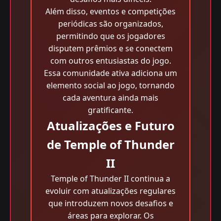
Além disso, eventos e competições
periódicas são organizados,
permitindo que os jogadores
disputem prêmios e se conectem
com outros entusiastas do jogo.
Essa comunidade ativa adiciona um
elemento social ao jogo, tornando
cada aventura ainda mais
gratificante.
Atualizações e Futuro
de Temple of Thunder
II
Temple of Thunder II continua a
evoluir com atualizações regulares
que introduzem novos desafios e
áreas para explorar. Os