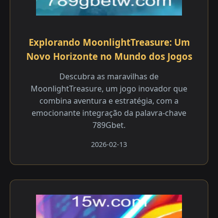
Explorando MoonlightTreasure: Um
Novo Horizonte no Mundo dos Jogos
Descubra as maravilhas de
MoonlightTreasure, um jogo inovador que
combina aventura e estratégia, com a
emocionante integração da palavra-chave
789Gbet.
2026-02-13