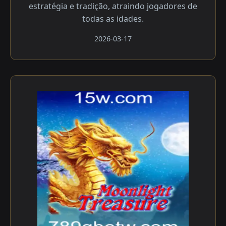
estratégia e tradição, atraindo jogadores de
todas as idades.
2026-03-17