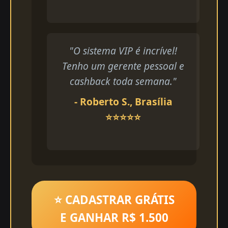
"O sistema VIP é incrível!
Tenho um gerente pessoal e
cashback toda semana."
- Roberto S., Brasília
⭐⭐⭐⭐⭐
⭐ CADASTRAR GRÁTIS
E GANHAR R$ 1.500