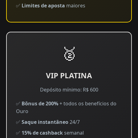
✅
Limites de aposta
maiores
🥈
VIP PLATINA
Depósito mínimo: R$ 600
✅
Bônus de 200%
+ todos os benefícios do
Ouro
✅
Saque instantâneo
24/7
✅
15% de cashback
semanal