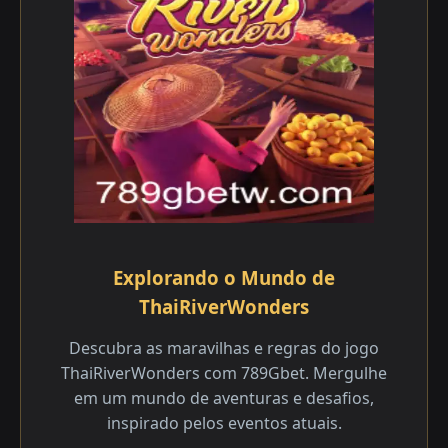
Explorando o Mundo de
ThaiRiverWonders
Descubra as maravilhas e regras do jogo
ThaiRiverWonders com 789Gbet. Mergulhe
em um mundo de aventuras e desafios,
inspirado pelos eventos atuais.