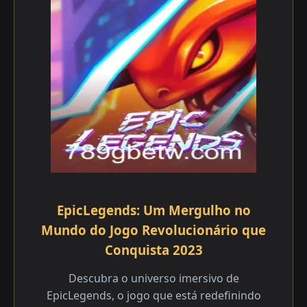
EpicLegends: Um Mergulho no
Mundo do Jogo Revolucionário que
Conquista 2023
Descubra o universo imersivo de
EpicLegends, o jogo que está redefinindo