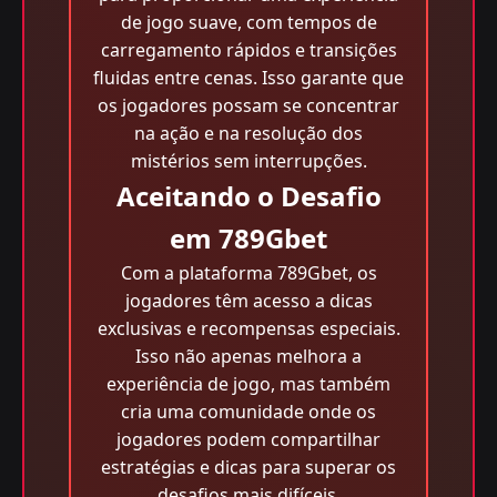
de jogo suave, com tempos de
carregamento rápidos e transições
fluidas entre cenas. Isso garante que
os jogadores possam se concentrar
na ação e na resolução dos
mistérios sem interrupções.
Aceitando o Desafio
em 789Gbet
Com a plataforma 789Gbet, os
jogadores têm acesso a dicas
exclusivas e recompensas especiais.
Isso não apenas melhora a
experiência de jogo, mas também
cria uma comunidade onde os
jogadores podem compartilhar
estratégias e dicas para superar os
desafios mais difíceis.