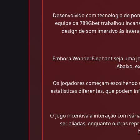
Desenvolvido com tecnologia de ponta
equipe da 789Gbet trabalhou incan
design de som imersivo às intera
Embora WonderElephant seja uma jorn
Abaixo, e
Os jogadores começam escolhendo u
estatísticas diferentes, que podem in
O jogo incentiva a interação com vár
ser aliadas, enquanto outras rep
h