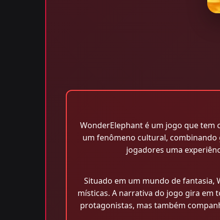
WonderElephant é um jogo que tem c
um fenômeno cultural, combinando gr
jogadores uma experiênci
Situado em um mundo de fantasia, W
místicas. A narrativa do jogo gira em
protagonistas, mas também companhei