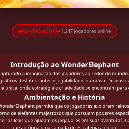
AO VIVO AGORA
- 1.247 jogadores online
Introdução ao WonderElephant
apturado a imaginação dos jogadores ao redor do mundo. 
áficos deslumbrantes e jogabilidade interativa. Desenvolv
a única, onde estratégia e criatividade se encontram par
Ambientação e História
onderElephant permite que os jogadores explorem reinos
 torno de elefantes majestosos que possuem poderes especi
ros leais que ajudam os jogadores em suas aventuras. Cad
que adiciona uma camada de estratégia ao jogo.