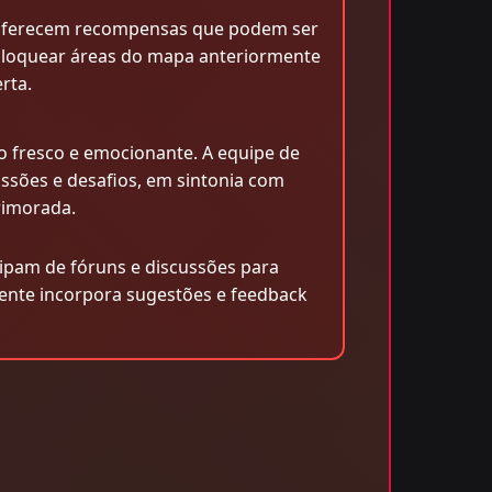
s oferecem recompensas que podem ser
bloquear áreas do mapa anteriormente
rta.
 fresco e emocionante. A equipe de
sões e desafios, em sintonia com
rimorada.
ipam de fóruns e discussões para
mente incorpora sugestões e feedback