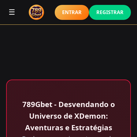
☰
ENTRAR
REGISTRAR
789Gbet - Desvendando o
Universo de XDemon:
Aventuras e Estratégias