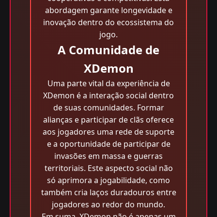
abordagem garante longevidade e
inovação dentro do ecossistema do
jogo.
A Comunidade de
XDemon
Uma parte vital da experiência de
XDemon é a interação social dentro
de suas comunidades. Formar
alianças e participar de clãs oferece
aos jogadores uma rede de suporte
e a oportunidade de participar de
invasões em massa e guerras
territoriais. Este aspecto social não
só aprimora a jogabilidade, como
também cria laços duradouros entre
jogadores ao redor do mundo.
Em suma, XDemon não é apenas um