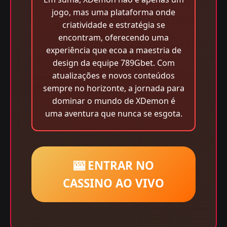
jogo, mas uma plataforma onde
criatividade e estratégia se
encontram, oferecendo uma
experiência que ecoa a maestria de
design da equipe 789Gbet. Com
atualizações e novos conteúdos
sempre no horizonte, a jornada para
dominar o mundo de XDemon é
uma aventura que nunca se esgota.
🎰 ENTRAR NO
CASSINO AO VIVO