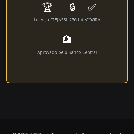
🏆
🔒
✅
Licença CIEJA
SSL 256-bit
eCOGRA
🏦
Aprovado pelo Banco Central