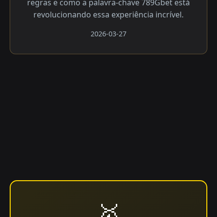
regras e como a palavra-chave 789Gbet está
revolucionando essa experiência incrível.
2026-03-27
🥇