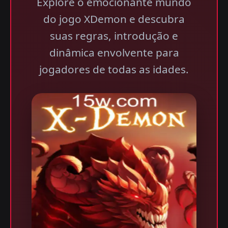
Explore o emocionante mundo
do jogo XDemon e descubra
suas regras, introdução e
dinâmica envolvente para
jogadores de todas as idades.