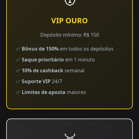
VIP OURO
Depósito mínimo: R$ 150
✅
Bônus de 150%
em todos os depósitos
✅
Saque prioritário
em 1 minuto
✅
10% de cashback
semanal
✅
Suporte VIP
24/7
✅
Limites de aposta
maiores