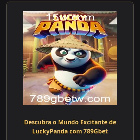
Descubra o Mundo Excitante de
LuckyPanda com 789Gbet