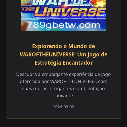
Explorando o Mundo de
WAROFTHEUNIVERSE: Um Jogo de
Estratégia Encantador
Descubra a empolgante experiência de jogo
oferecida por WAROFTHEUNIVERSE, com
suas regras intrigantes e ambientação
cativante.
2026-03-02