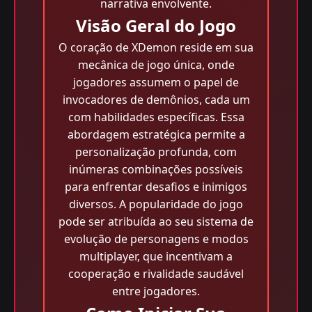
narrativa envolvente.
Visão Geral do Jogo
O coração de XDemon reside em sua
mecânica de jogo única, onde
jogadores assumem o papel de
invocadores de demônios, cada um
com habilidades específicas. Essa
abordagem estratégica permite a
personalização profunda, com
inúmeras combinações possíveis
para enfrentar desafios e inimigos
diversos. A popularidade do jogo
pode ser atribuída ao seu sistema de
evolução de personagens e modos
multiplayer, que incentivam a
cooperação e rivalidade saudável
entre jogadores.