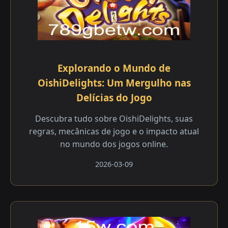
Explorando o Mundo de
OishiDelights: Um Mergulho nas
Delícias do Jogo
Descubra tudo sobre OishiDelights, suas
regras, mecânicas de jogo e o impacto atual
no mundo dos jogos online.
2026-03-09