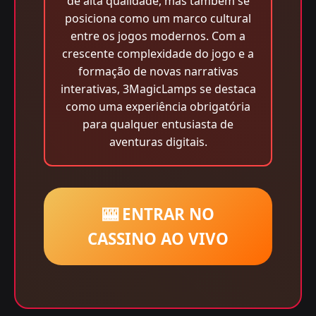
de alta qualidade, mas também se
posiciona como um marco cultural
entre os jogos modernos. Com a
crescente complexidade do jogo e a
formação de novas narrativas
interativas, 3MagicLamps se destaca
como uma experiência obrigatória
para qualquer entusiasta de
aventuras digitais.
🎰 ENTRAR NO
CASSINO AO VIVO