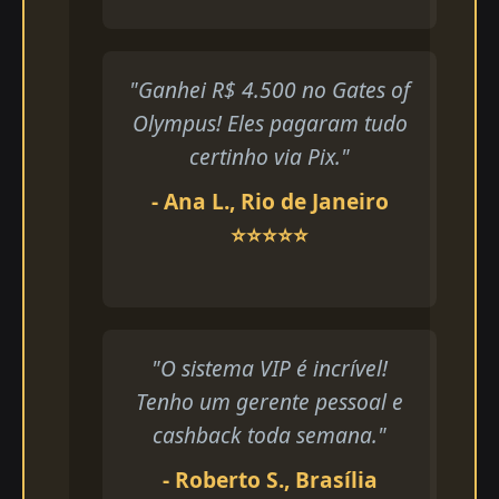
"Ganhei R$ 4.500 no Gates of
Olympus! Eles pagaram tudo
certinho via Pix."
- Ana L., Rio de Janeiro
⭐⭐⭐⭐⭐
"O sistema VIP é incrível!
Tenho um gerente pessoal e
cashback toda semana."
- Roberto S., Brasília