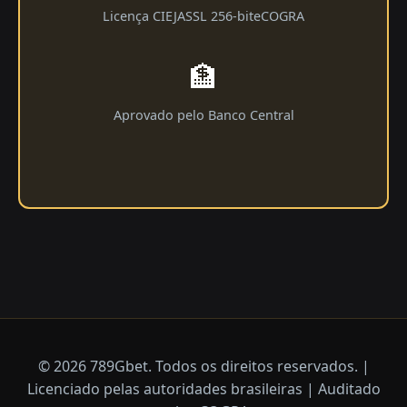
Licença CIEJA
SSL 256-bit
eCOGRA
🏦
Aprovado pelo Banco Central
© 2026 789Gbet. Todos os direitos reservados. |
Licenciado pelas autoridades brasileiras | Auditado