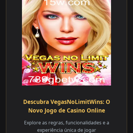
Descubra VegasNoLimitWins: O
Novo Jogo de Casino Online
Explore as regras, funcionalidades e a
experiência única de jogar