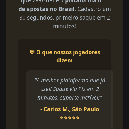
que 789Gbet é a
plataforma nº 1
de apostas no Brasil
. Cadastro em
30 segundos, primeiro saque em 2
minutos!
💬 O que nossos jogadores
dizem
"A melhor plataforma que já
usei! Saque via Pix em 2
minutos, suporte incrível!"
- Carlos M., São Paulo
⭐⭐⭐⭐⭐