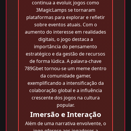
continua a evoluir, jogos como
3MagicLamps se tornaram
plataformas para explorar e refletir
sobre eventos atuais. Com o
aumento do interesse em realidades
digitais, o jogo destaca a
importância do pensamento
estratégico e da gestão de recursos
de forma lúdica. A palavra-chave
789Gbet tornou-se um meme dentro
da comunidade gamer,
exemplificando a intensificação da
colaboração global e a influência
crescente dos jogos na cultura
popular.
Imersão e Interação
Além de uma narrativa envolvente, o
jogo oferece aos jogadores a