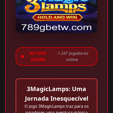
AO VIVO
- 1.247 jogadores
AGORA
online
3MagicLamps: Uma
Jornada Inesquecível
O jogo 3MagicLamps traz para os
jogadores uma aventura mágica