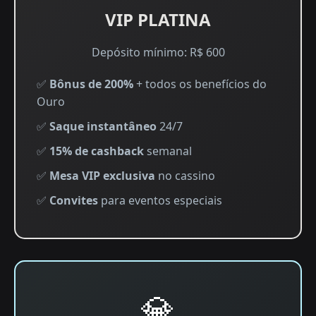
VIP PLATINA
Depósito mínimo: R$ 600
✅
Bônus de 200%
+ todos os benefícios do
Ouro
✅
Saque instantâneo
24/7
✅
15% de cashback
semanal
✅
Mesa VIP exclusiva
no cassino
✅
Convites
para eventos especiais
💎