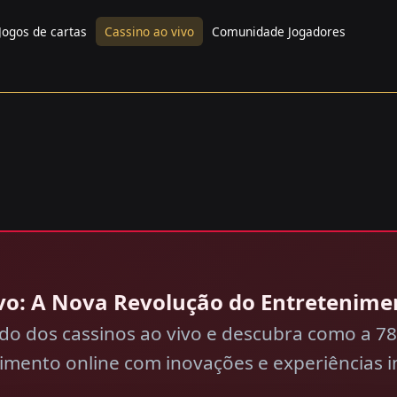
Jogos de cartas
Cassino ao vivo
Comunidade Jogadores
ivo: A Nova Revolução do Entretenim
o dos cassinos ao vivo e descubra como a 7
imento online com inovações e experiências i