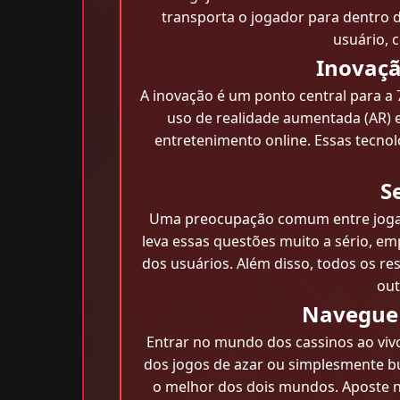
transporta o jogador para dentro 
usuário, 
Inovaçã
A inovação é um ponto central para a 
uso de realidade aumentada (AR) e
entretenimento online. Essas tecnol
S
Uma preocupação comum entre jogador
leva essas questões muito a sério, e
dos usuários. Além disso, todos os r
out
Navegue 
Entrar no mundo dos cassinos ao vi
dos jogos de azar ou simplesmente b
o melhor dos dois mundos. Aposte na