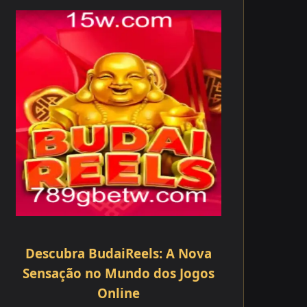
Descubra BudaiReels: A Nova
Sensação no Mundo dos Jogos
Online