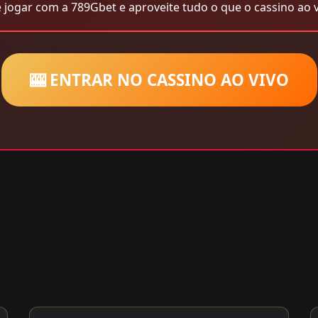
jogar com a 789Gbet e aproveite tudo o que o cassino ao v
🎰 ENTRAR NO CASSINO AO VIVO