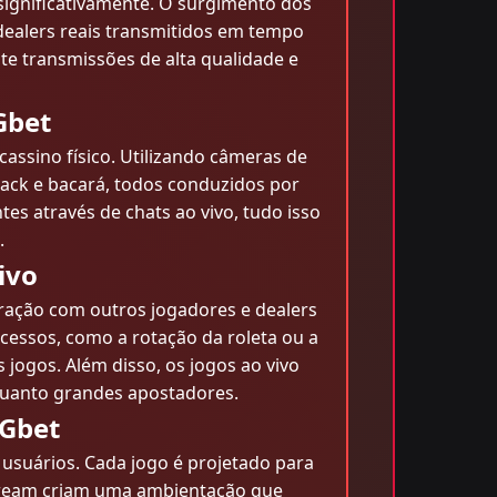
significativamente. O surgimento dos
dealers reais transmitidos em tempo
te transmissões de alta qualidade e
Gbet
cassino físico. Utilizando câmeras de
kjack e bacará, todos conduzidos por
es através de chats ao vivo, tudo isso
.
ivo
eração com outros jogadores e dealers
ocessos, como a rotação da roleta ou a
jogos. Além disso, os jogos ao vivo
 quanto grandes apostadores.
9Gbet
 usuários. Cada jogo é projetado para
 stream criam uma ambientação que