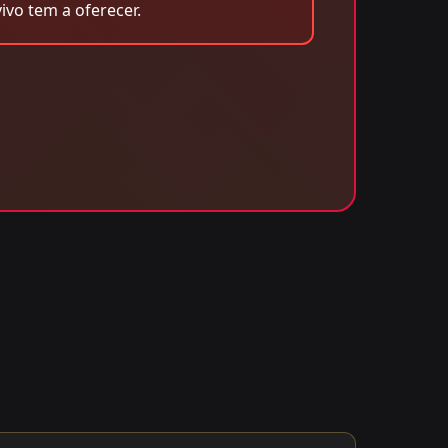
ivo tem a oferecer.