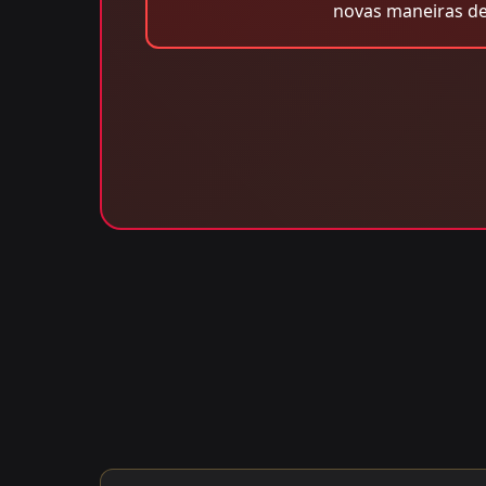
novas maneiras de 