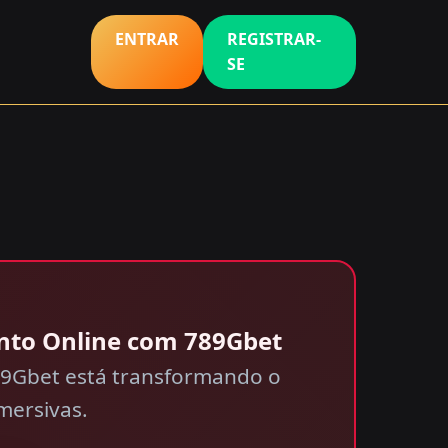
ENTRAR
REGISTRAR-
SE
ento Online com 789Gbet
89Gbet está transformando o
mersivas.