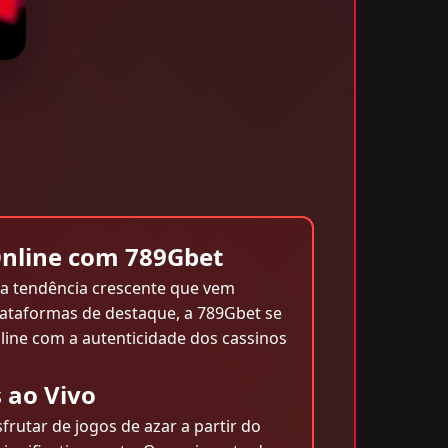
Online com 789Gbet
ma tendência crescente que vem
lataformas de destaque, a 789Gbet se
line com a autenticidade dos cassinos
 ao Vivo
rutar de jogos de azar a partir do