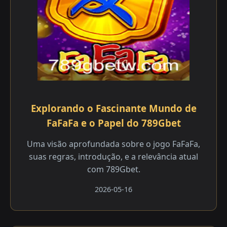
Explorando o Fascinante Mundo de
FaFaFa e o Papel do 789Gbet
Uma visão aprofundada sobre o jogo FaFaFa,
suas regras, introdução, e a relevância atual
com 789Gbet.
2026-05-16