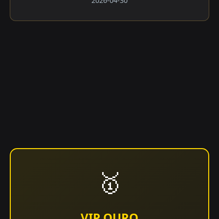
2026-04-30
🥇
VIP OURO