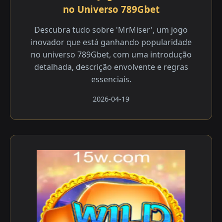
no Universo 789Gbet
Descubra tudo sobre 'MrMiser', um jogo
inovador que está ganhando popularidade
no universo 789Gbet, com uma introdução
detalhada, descrição envolvente e regras
essenciais.
2026-04-19