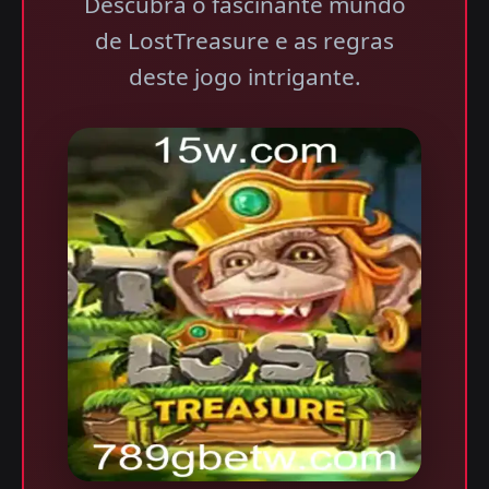
Descubra o fascinante mundo
de LostTreasure e as regras
deste jogo intrigante.