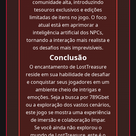
comunidade alta, introduzindo
tesouros exclusivos e edições
limitadas de itens no jogo. O foco
atual está em aprimorar a
inteligência artificial dos NPCs,
tornando a interação mais realista e
os desafios mais imprevisíveis.
Conclusão
O encantamento de LostTreasure
reside em sua habilidade de desafiar
e conquistar seus jogadores em um
ambiente cheio de intrigas e
emoções. Seja a busca por 789Gbet
ou a exploração dos vastos cenários,
este jogo se mostra uma experiência
de imersão e colaboração ímpar.
Se você ainda não explorou o
mundo de LostTreasure, este é o