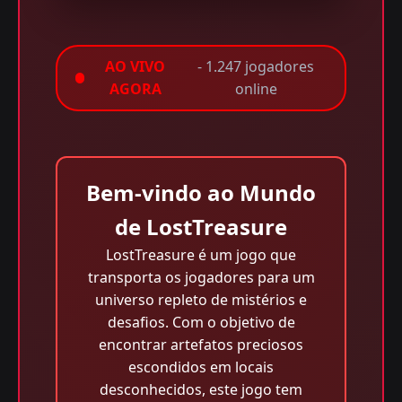
AO VIVO
- 1.247 jogadores
AGORA
online
Bem-vindo ao Mundo
de LostTreasure
LostTreasure é um jogo que
transporta os jogadores para um
universo repleto de mistérios e
desafios. Com o objetivo de
encontrar artefatos preciosos
escondidos em locais
desconhecidos, este jogo tem