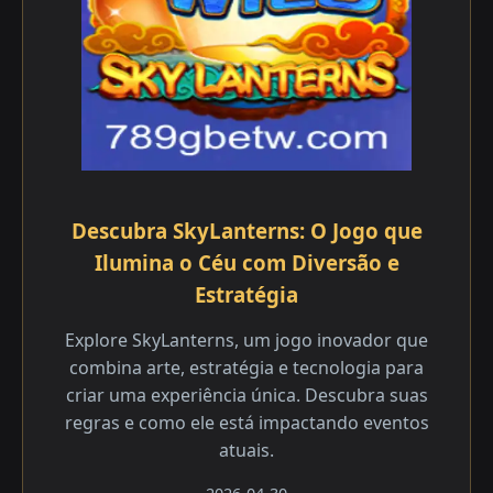
Descubra SkyLanterns: O Jogo que
Ilumina o Céu com Diversão e
Estratégia
Explore SkyLanterns, um jogo inovador que
combina arte, estratégia e tecnologia para
criar uma experiência única. Descubra suas
regras e como ele está impactando eventos
atuais.