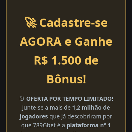
🚀 Cadastre-se
AGORA e Ganhe
R$ 1.500 de
Bônus!
⏰
OFERTA POR TEMPO LIMITADO!
Junte-se a mais de
1,2 milhão de
jogadores
que já descobriram por
que 789Gbet é a
plataforma nº 1