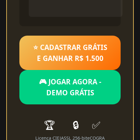
⭐ CADASTRAR GRÁTIS
E GANHAR R$ 1.500
🎮 JOGAR AGORA -
DEMO GRÁTIS
🏆
🔒
✅
Licença CIEJA
SSL 256-bit
eCOGRA