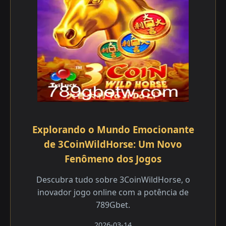
Explorando o Mundo Emocionante
de 3CoinWildHorse: Um Novo
Fenômeno dos Jogos
Descubra tudo sobre 3CoinWildHorse, o
inovador jogo online com a potência de
789Gbet.
2026-03-14