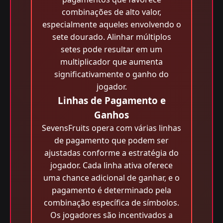
combinações de alto valor,
especialmente aqueles envolvendo o
sete dourado. Alinhar múltiplos
setes pode resultar em um
multiplicador que aumenta
significativamente o ganho do
jogador.
Linhas de Pagamento e
Ganhos
SevensFruits opera com várias linhas
de pagamento que podem ser
ajustadas conforme a estratégia do
jogador. Cada linha ativa oferece
uma chance adicional de ganhar, e o
pagamento é determinado pela
combinação específica de símbolos.
Os jogadores são incentivados a