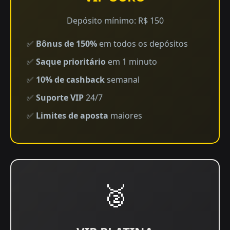
Depósito mínimo: R$ 150
✅
Bônus de 150%
em todos os depósitos
✅
Saque prioritário
em 1 minuto
✅
10% de cashback
semanal
✅
Suporte VIP
24/7
✅
Limites de aposta
maiores
🥈