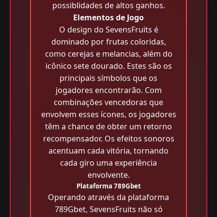
possiblidades de altos ganhos.
Elementos de Jogo
O design do SevensFruits é
dominado por frutas coloridas,
como cerejas e melancias, além do
icônico sete dourado. Estes são os
principais símbolos que os
jogadores encontrarão. Com
combinações vencedoras que
envolvem esses ícones, os jogadores
têm a chance de obter um retorno
recompensador. Os efeitos sonoros
acentuam cada vitória, tornando
cada giro uma experiência
envolvente.
Plataforma 789Gbet
Operando através da plataforma
789Gbet, SevensFruits não só