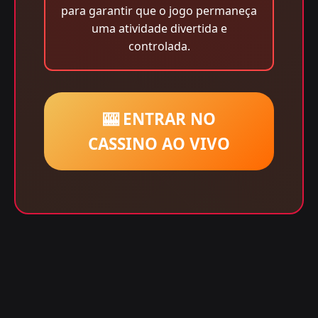
para garantir que o jogo permaneça
uma atividade divertida e
controlada.
🎰 ENTRAR NO
CASSINO AO VIVO