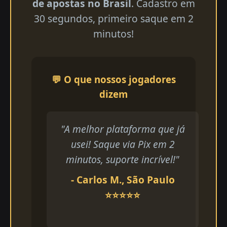
de apostas no Brasil
. Cadastro em
30 segundos, primeiro saque em 2
minutos!
💬 O que nossos jogadores
dizem
"A melhor plataforma que já
usei! Saque via Pix em 2
minutos, suporte incrível!"
- Carlos M., São Paulo
⭐⭐⭐⭐⭐