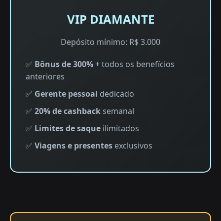
VIP DIAMANTE
Depósito mínimo: R$ 3.000
✅
Bônus de 300%
+ todos os benefícios
anteriores
✅
Gerente pessoal
dedicado
✅
20% de cashback
semanal
✅
Limites de saque
ilimitados
✅
Viagens e presentes
exclusivos