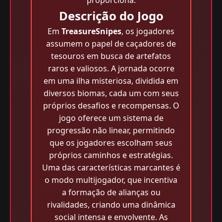
proporciona.
Descrição do Jogo
Em
TreasureSnipes
, os jogadores
assumem o papel de caçadores de
tesouros em busca de artefatos
raros e valiosos. A jornada ocorre
em uma ilha misteriosa, dividida em
diversos biomas, cada um com seus
próprios desafios e recompensas. O
jogo oferece um sistema de
progressão não linear, permitindo
que os jogadores escolham seus
próprios caminhos e estratégias.
Uma das características marcantes é
o modo multijogador, que incentiva
a formação de alianças ou
rivalidades, criando uma dinâmica
social intensa e envolvente. As