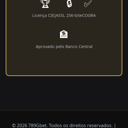
🏆
🔒
✅
Licença CIEJA
SSL 256-bit
eCOGRA
🏦
Aprovado pelo Banco Central
© 2026 789Gbet. Todos os direitos reservados. |