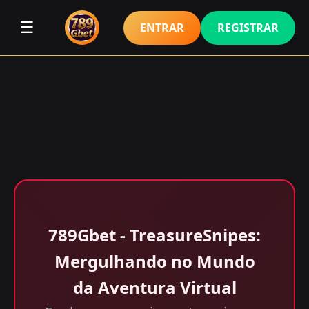
☰
ENTRAR
REGISTRAR
789Gbet - TreasureSnipes:
Mergulhando no Mundo
da Aventura Virtual