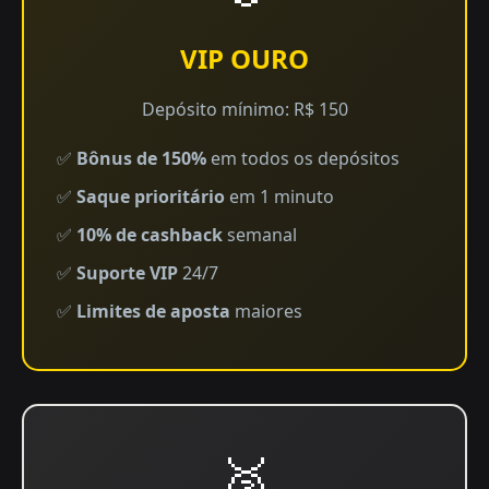
VIP OURO
Depósito mínimo: R$ 150
✅
Bônus de 150%
em todos os depósitos
✅
Saque prioritário
em 1 minuto
✅
10% de cashback
semanal
✅
Suporte VIP
24/7
✅
Limites de aposta
maiores
🥈