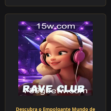
Descubra o Empolgante Mundo de