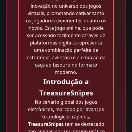
inovação no universo dos jogos
virtuais, prometendo cativar tanto
os jogadores experientes quanto os
novos. Este jogo online, que pode
ser acessado facilmente através de
plataformas digitais, representa
uma combinação perfeita de
estratégia, aventura e a emoção da
caça ao tesouro no formato
moderno.
Introdução a
TreasureSnipes
No cenário global dos jogos
eletrônicos, marcado por avanços
tecnológicos rápidos,
TreasureSnipes
tem se destacado
não apenas por seu design gráfico