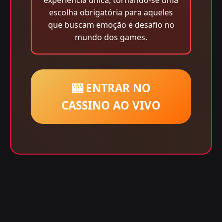
experiência única, tornando-se uma
escolha obrigatória para aqueles
que buscam emoção e desafio no
mundo dos games.
🎰 ENTRAR NO
CASSINO AO VIVO