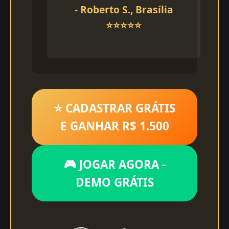
- Roberto S., Brasília
⭐⭐⭐⭐⭐
⭐ CADASTRAR GRÁTIS
E GANHAR R$ 1.500
🎮 JOGAR AGORA -
DEMO GRÁTIS