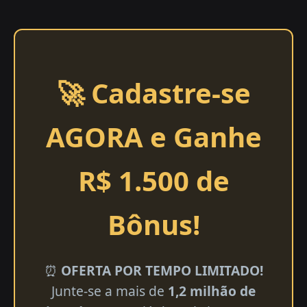
🚀 Cadastre-se
AGORA e Ganhe
R$ 1.500 de
Bônus!
⏰
OFERTA POR TEMPO LIMITADO!
Junte-se a mais de
1,2 milhão de