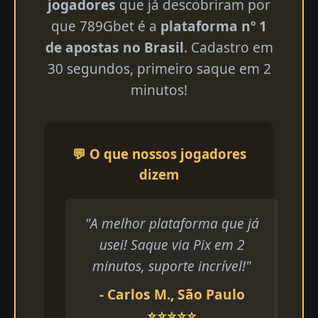
jogadores
que já descobriram por
que 789Gbet é a
plataforma nº 1
de apostas no Brasil
. Cadastro em
30 segundos, primeiro saque em 2
minutos!
💬 O que nossos jogadores
dizem
"A melhor plataforma que já
usei! Saque via Pix em 2
minutos, suporte incrível!"
- Carlos M., São Paulo
⭐⭐⭐⭐⭐