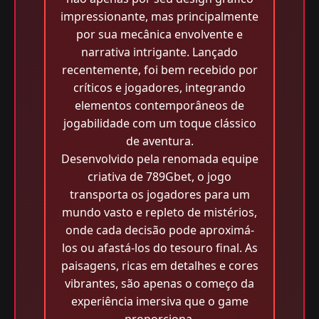
impressionante, mas principalmente
por sua mecânica envolvente e
narrativa intrigante. Lançado
recentemente, foi bem recebido por
críticos e jogadores, integrando
elementos contemporâneos de
jogabilidade com um toque clássico
de aventura.
Desenvolvido pela renomada equipe
criativa de 789Gbet, o jogo
transporta os jogadores para um
mundo vasto e repleto de mistérios,
onde cada decisão pode aproximá-
los ou afastá-los do tesouro final. As
paisagens, ricas em detalhes e cores
vibrantes, são apenas o começo da
experiência imersiva que o game