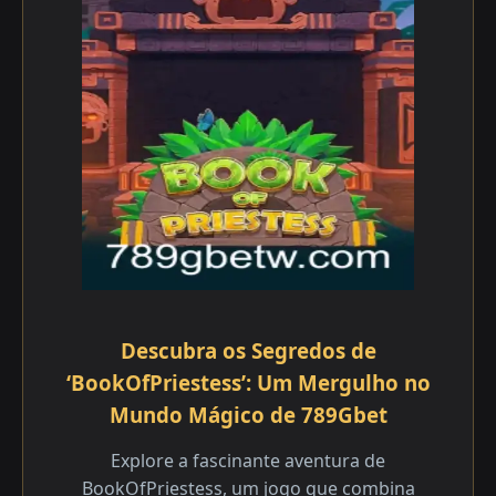
Descubra os Segredos de
‘BookOfPriestess’: Um Mergulho no
Mundo Mágico de 789Gbet
Explore a fascinante aventura de
BookOfPriestess, um jogo que combina