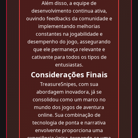
Além disso, a equipe de
desenvolvimento continua ativa,
ouvindo feedbacks da comunidade e
implementando melhorias
constantes na jogabilidade e
desempenho do jogo, assegurando
que ele permaneça relevante e
cativante para todos os tipos de
entusiastas.
Considerações Finais
TreasureSnipes, com sua
abordagem inovadora, já se
consolidou como um marco no
mundo dos jogos de aventura
online. Sua combinação de
tecnologia de ponta e narrativa
envolvente proporciona uma