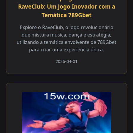
RaveClub: Um Jogo Inovador com a
Temática 789Gbet
Explore o RaveClub, o jogo revolucionário
que mistura música, dança e estratégia,
utilizando a temática envolvente de 789Gbet
para criar uma experiência única.
2026-04-01