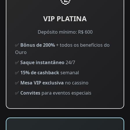
VIP PLATINA
Depósito mínimo: R$ 600
✅
Bônus de 200%
+ todos os benefícios do
Ouro
✅
Saque instantâneo
24/7
✅
15% de cashback
semanal
✅
Mesa VIP exclusiva
no cassino
✅
Convites
para eventos especiais