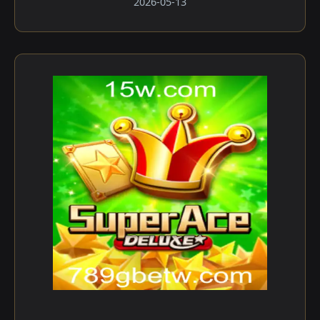
2026-05-13