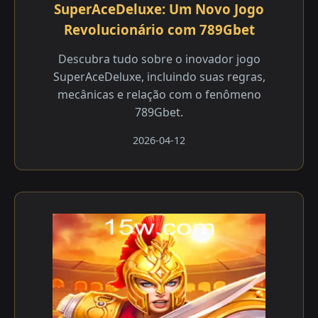
SuperAceDeluxe: Um Novo Jogo
Revolucionário com 789Gbet
Descubra tudo sobre o inovador jogo
SuperAceDeluxe, incluindo suas regras,
mecânicas e relação com o fenômeno
789Gbet.
2026-04-12