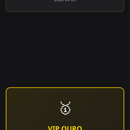
🥇
VIP OURO