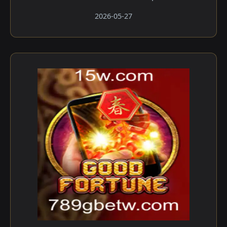
2026-05-27