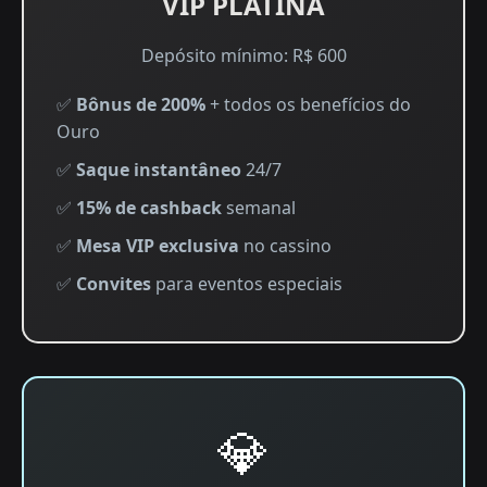
VIP PLATINA
Depósito mínimo: R$ 600
✅
Bônus de 200%
+ todos os benefícios do
Ouro
✅
Saque instantâneo
24/7
✅
15% de cashback
semanal
✅
Mesa VIP exclusiva
no cassino
✅
Convites
para eventos especiais
💎