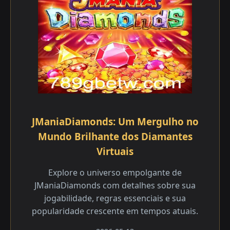
JManiaDiamonds: Um Mergulho no
Mundo Brilhante dos Diamantes
Virtuais
Explore o universo empolgante de
JManiaDiamonds com detalhes sobre sua
jogabilidade, regras essenciais e sua
popularidade crescente em tempos atuais.