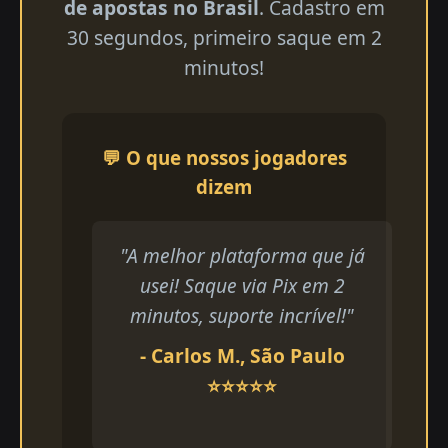
de apostas no Brasil
. Cadastro em
30 segundos, primeiro saque em 2
minutos!
💬 O que nossos jogadores
dizem
"A melhor plataforma que já
usei! Saque via Pix em 2
minutos, suporte incrível!"
- Carlos M., São Paulo
⭐⭐⭐⭐⭐