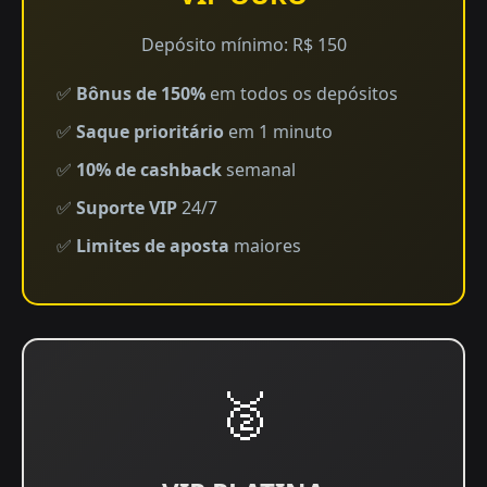
Depósito mínimo: R$ 150
✅
Bônus de 150%
em todos os depósitos
✅
Saque prioritário
em 1 minuto
✅
10% de cashback
semanal
✅
Suporte VIP
24/7
✅
Limites de aposta
maiores
🥈