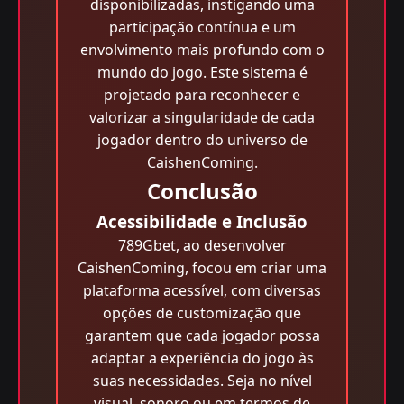
disponibilizadas, instigando uma
participação contínua e um
envolvimento mais profundo com o
mundo do jogo. Este sistema é
projetado para reconhecer e
valorizar a singularidade de cada
jogador dentro do universo de
CaishenComing.
Conclusão
Acessibilidade e Inclusão
789Gbet, ao desenvolver
CaishenComing, focou em criar uma
plataforma acessível, com diversas
opções de customização que
garantem que cada jogador possa
adaptar a experiência do jogo às
suas necessidades. Seja no nível
visual, sonoro ou em termos de