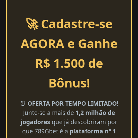
🚀 Cadastre-se
AGORA e Ganhe
R$ 1.500 de
Bônus!
⏰
OFERTA POR TEMPO LIMITADO!
Junte-se a mais de
1,2 milhão de
jogadores
que já descobriram por
que 789Gbet é a
plataforma nº 1