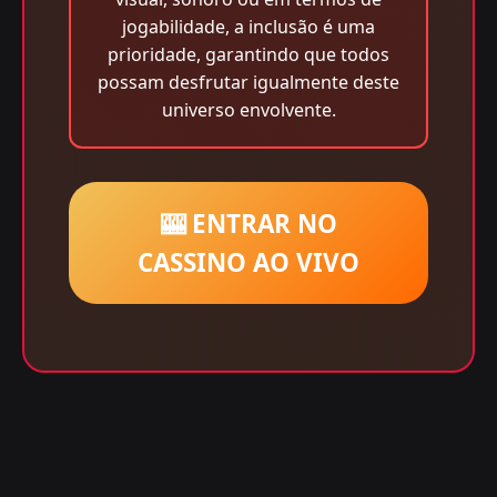
jogabilidade, a inclusão é uma
prioridade, garantindo que todos
possam desfrutar igualmente deste
universo envolvente.
🎰 ENTRAR NO
CASSINO AO VIVO