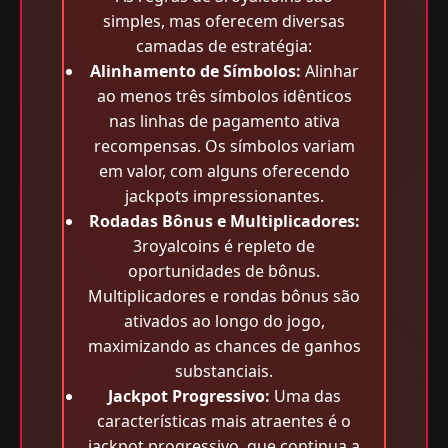
simples, mas oferecem diversas
camadas de estratégia:
Alinhamento de Símbolos:
Alinhar
ao menos três símbolos idênticos
nas linhas de pagamento ativa
recompensas. Os símbolos variam
em valor, com alguns oferecendo
jackpots impressionantes.
Rodadas Bônus e Multiplicadores:
3royalcoins é repleto de
oportunidades de bônus.
Multiplicadores e rondas bônus são
ativados ao longo do jogo,
maximizando as chances de ganhos
substanciais.
Jackpot Progressivo:
Uma das
características mais atraentes é o
jackpot progressivo, que continua a