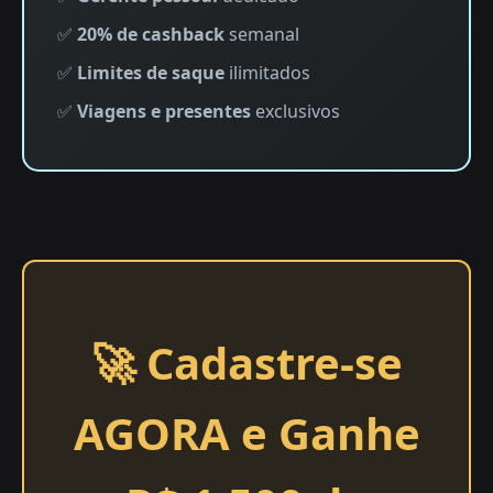
✅
20% de cashback
semanal
✅
Limites de saque
ilimitados
✅
Viagens e presentes
exclusivos
🚀 Cadastre-se
AGORA e Ganhe