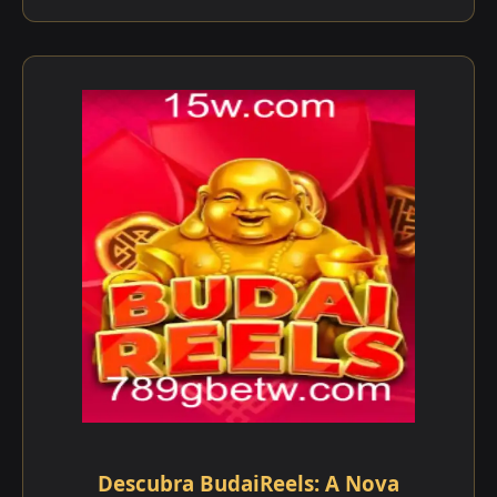
Descubra BudaiReels: A Nova