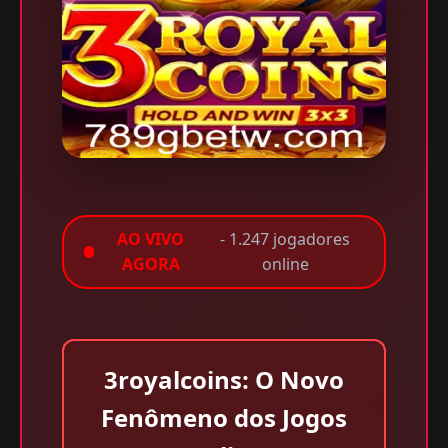
AO VIVO
- 1.247 jogadores
AGORA
online
3royalcoins: O Novo
Fenômeno dos Jogos