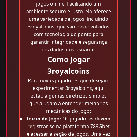
jogos online. Facilitando um
ambiente seguro e justo, ela oferece
uma variedade de jogos, incluindo
3royalcoins, que são desenvolvidos
com tecnologia de ponta para
garantir integridade e segurança
dos dados dos usuários.
Como Jogar
3royalcoins
Para novos jogadores que desejam
experimentar 3royalcoins, aqui
estão algumas diretrizes simples
que ajudam a entender melhor as
mecânicas do jogo:
Início do Jogo:
Os jogadores devem
registrar-se na plataforma 789Gbet
e acessar a seção de jogos. Uma vez