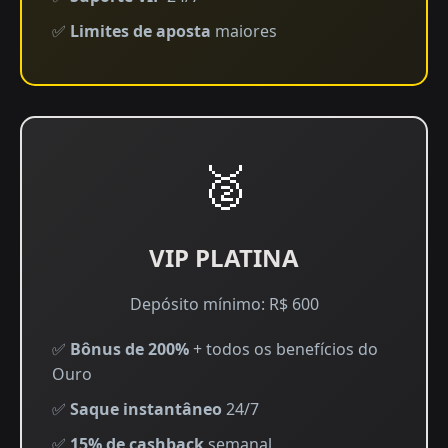
✅
Limites de aposta
maiores
🥈
VIP PLATINA
Depósito mínimo: R$ 600
✅
Bônus de 200%
+ todos os benefícios do
Ouro
✅
Saque instantâneo
24/7
✅
15% de cashback
semanal