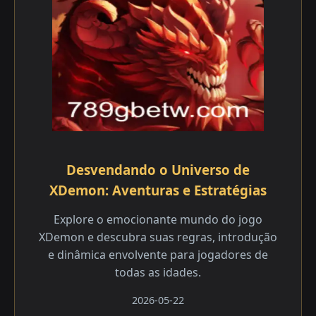
Desvendando o Universo de
XDemon: Aventuras e Estratégias
Explore o emocionante mundo do jogo
XDemon e descubra suas regras, introdução
e dinâmica envolvente para jogadores de
todas as idades.
2026-05-22