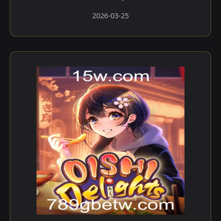
2026-03-25