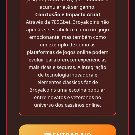
acumular até ser ganho.
Conclusão e Impacto Atual
Através da 789Gbet, 3royalcoins não
apenas se estabelece como um jogo
emocionante, mas também como
um exemplo de como as
plataformas de jogos online podem
evoluir para oferecer experiências
mais ricas e seguras. A integração
de tecnologia inovadora e
elementos clássicos faz de
3royalcoins uma escolha popular
entre novatos e veteranos no
universo dos cassinos online.