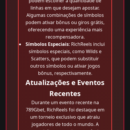
podem escolher a quantidade de
linhas em que desejam apostar.
Algumas combinações de símbolos
podem ativar bônus ou giros grátis,
oferecendo uma experiência mais
recompensadora.
Símbolos Especiais
: RichReels inclui
símbolos especiais, como Wilds e
Scatters, que podem substituir
outros símbolos ou ativar jogos
bônus, respectivamente.
Atualizações e Eventos
Recentes
Durante um evento recente na
789Gbet, RichReels foi destaque em
um torneio exclusivo que atraiu
jogadores de todo o mundo. A