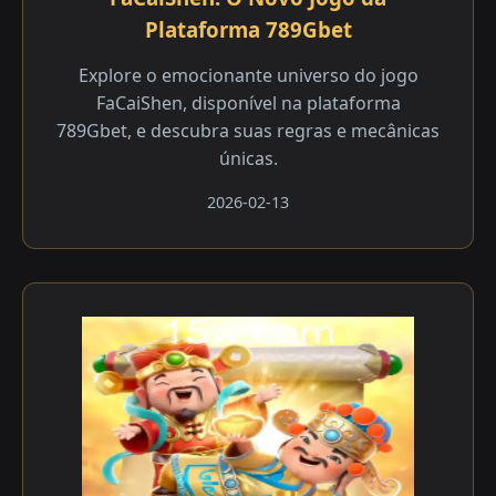
Plataforma 789Gbet
Explore o emocionante universo do jogo
FaCaiShen, disponível na plataforma
789Gbet, e descubra suas regras e mecânicas
únicas.
2026-02-13