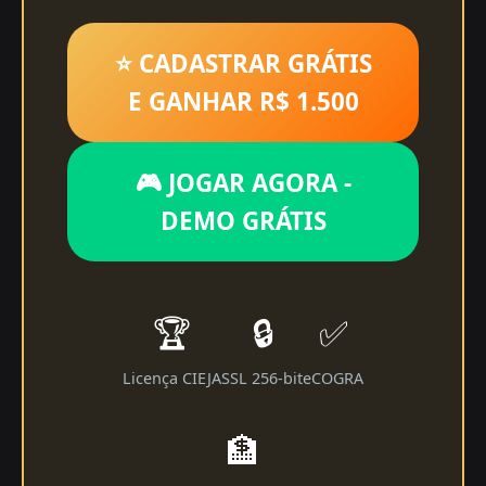
⭐ CADASTRAR GRÁTIS
E GANHAR R$ 1.500
🎮 JOGAR AGORA -
DEMO GRÁTIS
🏆
🔒
✅
Licença CIEJA
SSL 256-bit
eCOGRA
🏦