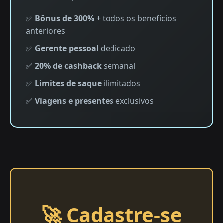
✅
Bônus de 300%
+ todos os benefícios
anteriores
✅
Gerente pessoal
dedicado
✅
20% de cashback
semanal
✅
Limites de saque
ilimitados
✅
Viagens e presentes
exclusivos
🚀 Cadastre-se