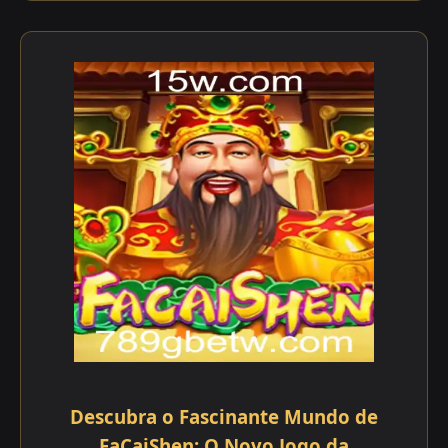
Descubra o Fascinante Mundo de
FaCaiShen: O Novo Jogo da