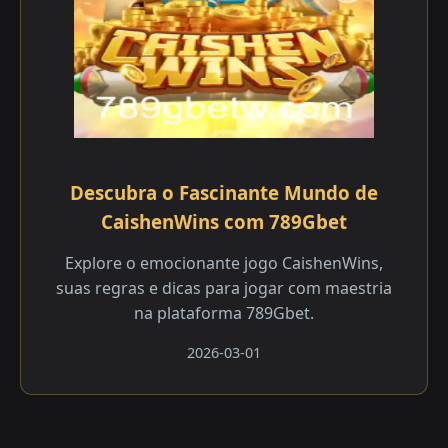
Descubra o Fascinante Mundo de
CaishenWins com 789Gbet
Explore o emocionante jogo CaishenWins,
suas regras e dicas para jogar com maestria
na plataforma 789Gbet.
2026-03-01