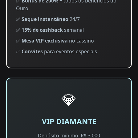
✅
Bônus de 200%
+ todos os benefícios do
Ouro
✅
Saque instantâneo
24/7
✅
15% de cashback
semanal
✅
Mesa VIP exclusiva
no cassino
✅
Convites
para eventos especiais
💎
VIP DIAMANTE
Depósito mínimo: R$ 3.000