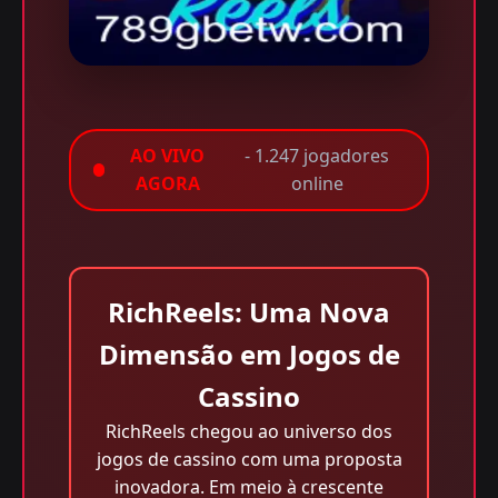
AO VIVO
- 1.247 jogadores
AGORA
online
RichReels: Uma Nova
Dimensão em Jogos de
Cassino
RichReels chegou ao universo dos
jogos de cassino com uma proposta
inovadora. Em meio à crescente