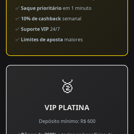
✅
Saque prioritário
em 1 minuto
✅
10% de cashback
semanal
✅
Suporte VIP
24/7
✅
Limites de aposta
maiores
🥈
VIP PLATINA
Depósito mínimo: R$ 600