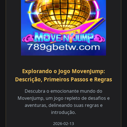
Explorando o Jogo MovenJump:
Descrição, Primeiros Passos e Regras
Descubra o emocionante mundo do
MovenJump, um jogo repleto de desafios e
aventuras, delineando suas regras e
introdução.
2026-02-13