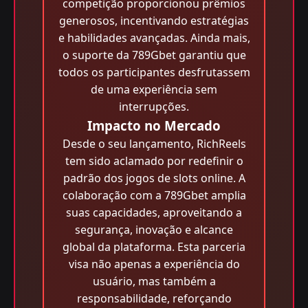
competição proporcionou prêmios
generosos, incentivando estratégias
e habilidades avançadas. Ainda mais,
o suporte da 789Gbet garantiu que
todos os participantes desfrutassem
de uma experiência sem
interrupções.
Impacto no Mercado
Desde o seu lançamento, RichReels
tem sido aclamado por redefinir o
padrão dos jogos de slots online. A
colaboração com a 789Gbet amplia
suas capacidades, aproveitando a
segurança, inovação e alcance
global da plataforma. Esta parceria
visa não apenas a experiência do
usuário, mas também a
responsabilidade, reforçando