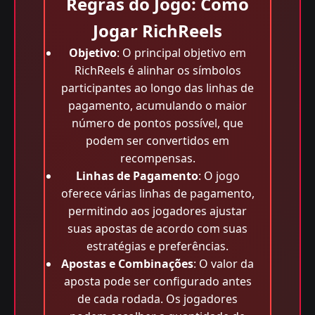
Regras do Jogo: Como
Jogar RichReels
Objetivo
: O principal objetivo em
RichReels é alinhar os símbolos
participantes ao longo das linhas de
pagamento, acumulando o maior
número de pontos possível, que
podem ser convertidos em
recompensas.
Linhas de Pagamento
: O jogo
oferece várias linhas de pagamento,
permitindo aos jogadores ajustar
suas apostas de acordo com suas
estratégias e preferências.
Apostas e Combinações
: O valor da
aposta pode ser configurado antes
de cada rodada. Os jogadores