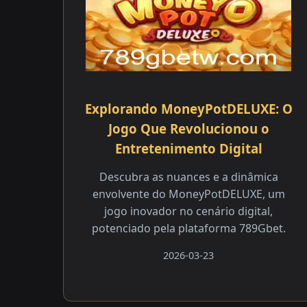
Explorando MoneyPotDELUXE: O
Jogo Que Revolucionou o
Entretenimento Digital
Descubra as nuances e a dinâmica
envolvente do MoneyPotDELUXE, um
jogo inovador no cenário digital,
potenciado pela plataforma 789Gbet.
2026-03-23