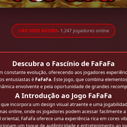
AO VIVO AGORA
- 1.247 jogadores online
Descubra o Fascínio de FaFaFa
em constante evolução, oferecendo aos jogadores experiênc
os entusiastas é
FaFaFa
. Este jogo, que combina elementos 
nâmica envolvente e pela oportunidade de grandes recom
A Introdução ao Jogo FaFaFa
ue incorpora um design visual atraente e uma jogabilidade
as online, onde os jogadores podem acessar facilmente a pa
 oriental, FaFaFa oferece uma experiência rica em cores vib
icionam um toque de autênticidade e entretenimento ao jo