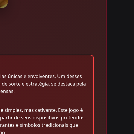
ias únicas e envolventes. Um desses
de sorte e estratégia, se destaca pela
pensas.
 simples, mas cativante. Este jogo é
rtir de seus dispositivos preferidos.
rantes e símbolos tradicionais que
go.