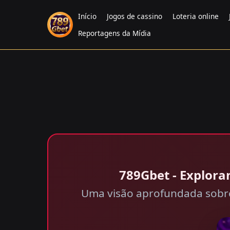
Início
Jogos de cassino
Loteria online
Reportagens da Mídia
789Gbet - Explora
Uma visão aprofundada sobre 