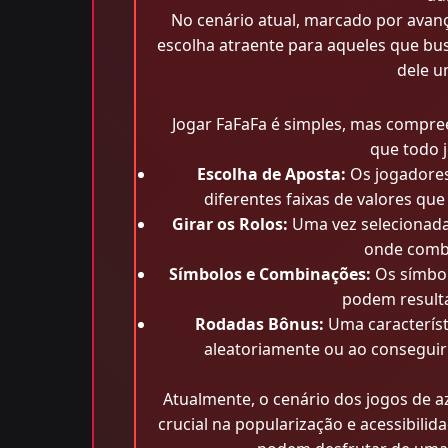
No cenário atual, marcado por avan
escolha atraente para aqueles que bus
dele u
Jogar FaFaFa é simples, mas compre
que todo 
Escolha de Aposta:
Os jogadores 
diferentes faixas de valores qu
Girar os Rolos:
Uma vez selecionada 
onde combi
Símbolos e Combinações:
Os símbol
podem result
Rodadas Bônus:
Uma característ
aleatoriamente ou ao conseguir
Atualmente, o cenário dos jogos de 
crucial na popularização e acessibil