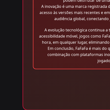
podem desfrutar de uma a
A inovação é uma marca registrada d
acesso às versões mais recentes e e
audiência global, conectand
A evolução tecnológica continua a
acessibilidade móvel, jogos como FaF
hora, em qualquer lugar, eliminando
Em conclusão, FaFaFa é mais do 
combinação com plataformas inov
jogado