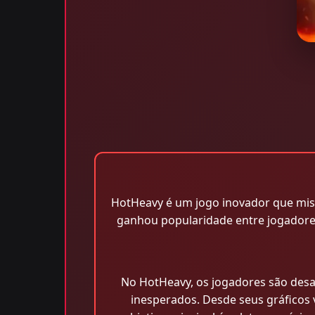
HotHeavy é um jogo inovador que mist
ganhou popularidade entre jogadore
No HotHeavy, os jogadores são desa
inesperados. Desde seus gráficos 