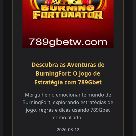
Descubra as Aventuras de
BurningFort: O Jogo de
Estratégia com 789Gbet
Mergulhe no emocionante mundo de
BurningFort, explorando estratégias de
jogo, regras e dicas usando 789Gbet
como aliado.
2026-03-12