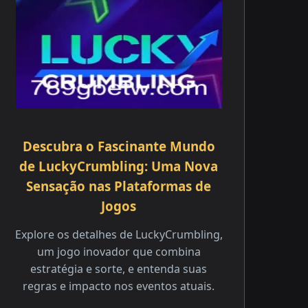
Descubra o Fascinante Mundo
de LuckyCrumbling: Uma Nova
Sensação nas Plataformas de
Jogos
Explore os detalhes de LuckyCrumbling,
um jogo inovador que combina
estratégia e sorte, e entenda suas
regras e impacto nos eventos atuais.