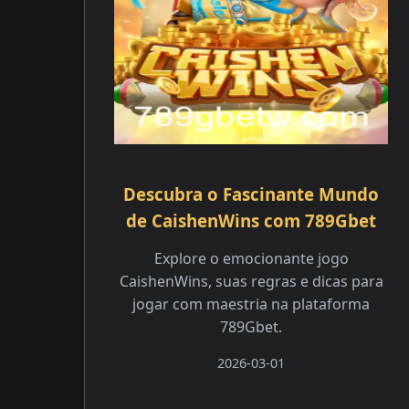
Descubra o Fascinante Mundo
de CaishenWins com 789Gbet
Explore o emocionante jogo
CaishenWins, suas regras e dicas para
jogar com maestria na plataforma
789Gbet.
2026-03-01