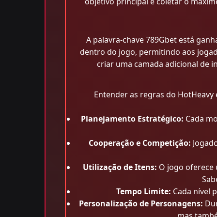
objetivo principal é coletar o máx
A palavra-chave 789Gbet está ganha
dentro do jogo, permitindo aos jogad
criar uma camada adicional de in
Entender as regras do HotHeavy é
Planejamento Estratégico:
Cada mov
Cooperação e Competição:
Jogado
Utilização de Itens:
O jogo oferece 
Sab
Tempo Limite:
Cada nível p
Personalização de Personagens:
Dur
mas também