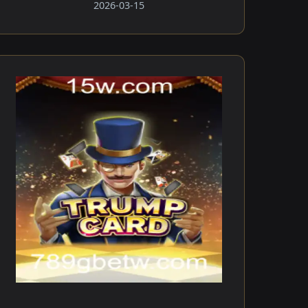
2026-03-15