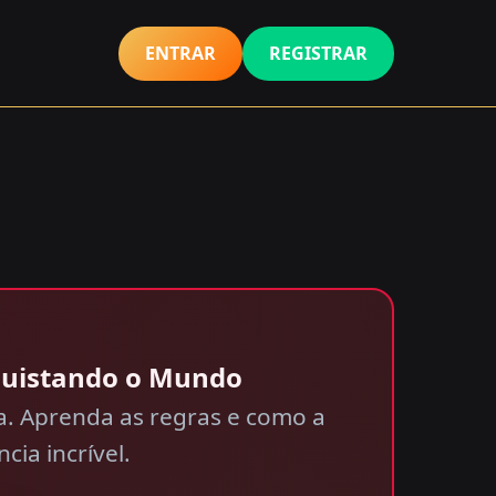
ENTRAR
REGISTRAR
quistando o Mundo
a. Aprenda as regras e como a
ia incrível.