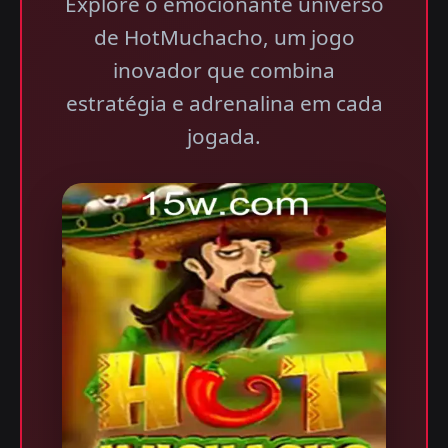
Explore o emocionante universo
de HotMuchacho, um jogo
inovador que combina
estratégia e adrenalina em cada
jogada.