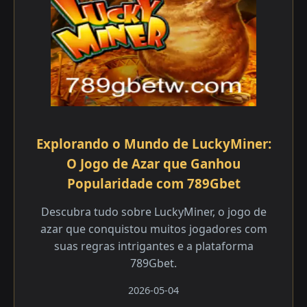
Explorando o Mundo de LuckyMiner:
O Jogo de Azar que Ganhou
Popularidade com 789Gbet
Descubra tudo sobre LuckyMiner, o jogo de
azar que conquistou muitos jogadores com
suas regras intrigantes e a plataforma
789Gbet.
2026-05-04