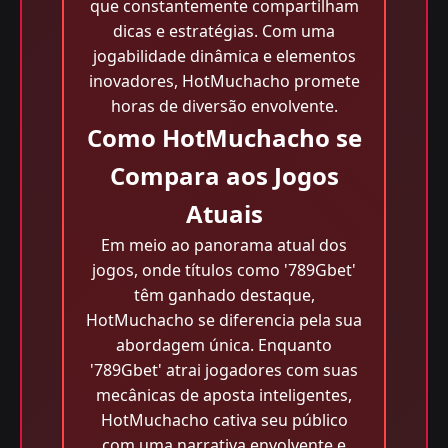
que constantemente compartilham
dicas e estratégias. Com uma
jogabilidade dinâmica e elementos
inovadores, HotMuchacho promete
horas de diversão envolvente.
Como HotMuchacho se
Compara aos Jogos
Atuais
Em meio ao panorama atual dos
jogos, onde títulos como '789Gbet'
têm ganhado destaque,
HotMuchacho se diferencia pela sua
abordagem única. Enquanto
'789Gbet' atrai jogadores com suas
mecânicas de aposta inteligentes,
HotMuchacho cativa seu público
com uma narrativa envolvente e