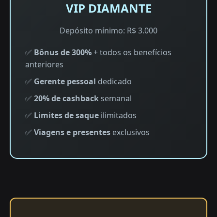
VIP DIAMANTE
Depósito mínimo: R$ 3.000
✅
Bônus de 300%
+ todos os benefícios
anteriores
✅
Gerente pessoal
dedicado
✅
20% de cashback
semanal
✅
Limites de saque
ilimitados
✅
Viagens e presentes
exclusivos