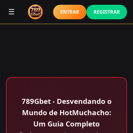
☰
ENTRAR
REGISTRAR
789Gbet - Desvendando o
Mundo de HotMuchacho:
Um Guia Completo