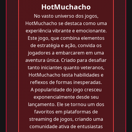
HotMuchacho
No vasto universo dos jogos,
HotMuchacho se destaca como uma
experiência vibrante e emocionante.
Este jogo, que combina elementos
de estratégia e ação, convida os
jogadores a embarcarem em uma
aventura única. Criado para desafiar
tanto iniciantes quanto veteranos,
HotMuchacho testa habilidades e
reflexos de formas inesperadas.
A popularidade do jogo cresceu
exponencialmente desde seu
lançamento. Ele se tornou um dos
favoritos em plataformas de
streaming de jogos, criando uma
comunidade ativa de entusiastas