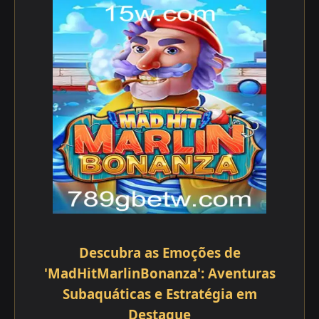
Descubra as Emoções de
'MadHitMarlinBonanza': Aventuras
Subaquáticas e Estratégia em
Destaque