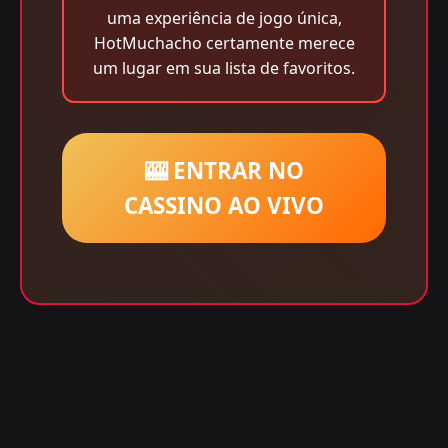
uma experiência de jogo única,
HotMuchacho certamente merece
um lugar em sua lista de favoritos.
🎰 ENTRAR NO
CASSINO AO VIVO