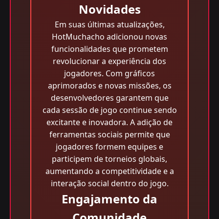
Novidades
Em suas últimas atualizações,
HotMuchacho adicionou novas
funcionalidades que prometem
revolucionar a experiência dos
jogadores. Com gráficos
aprimorados e novas missões, os
desenvolvedores garantem que
cada sessão de jogo continue sendo
excitante e inovadora. A adição de
ferramentas sociais permite que
jogadores formem equipes e
participem de torneios globais,
aumentando a competitividade e a
interação social dentro do jogo.
Engajamento da
Comunidade