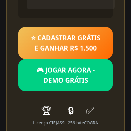
⭐ CADASTRAR GRÁTIS
E GANHAR R$ 1.500
🎮 JOGAR AGORA -
DEMO GRÁTIS
🏆
🔒
✅
Licença CIEJA
SSL 256-bit
eCOGRA