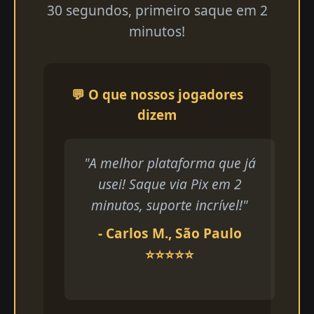
30 segundos, primeiro saque em 2
minutos!
💬 O que nossos jogadores
dizem
"A melhor plataforma que já
usei! Saque via Pix em 2
minutos, suporte incrível!"
- Carlos M., São Paulo
⭐⭐⭐⭐⭐