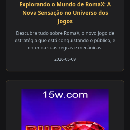
Explorando o Mundo de RomaX: A
Nova Sensação no Universo dos
Jogos
Descubra tudo sobre RomaX, o novo jogo de
estratégia que está conquistando o público, e
entenda suas regras e mecânicas.
2026-05-09