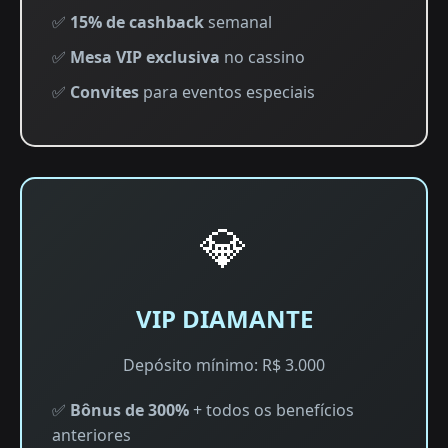
✅
15% de cashback
semanal
✅
Mesa VIP exclusiva
no cassino
✅
Convites
para eventos especiais
💎
VIP DIAMANTE
Depósito mínimo: R$ 3.000
✅
Bônus de 300%
+ todos os benefícios
anteriores