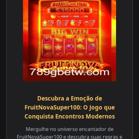
Descubra a Emoção de
FruitNovaSuper100: O Jogo que
Conquista Encontros Modernos
Mergulhe no universo encantador de
FruitNovaSuper100 e descubra suas regras e