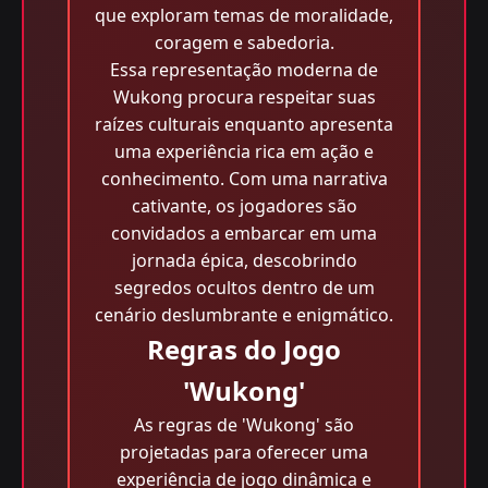
que exploram temas de moralidade,
coragem e sabedoria.
Essa representação moderna de
Wukong procura respeitar suas
raízes culturais enquanto apresenta
uma experiência rica em ação e
conhecimento. Com uma narrativa
cativante, os jogadores são
convidados a embarcar em uma
jornada épica, descobrindo
segredos ocultos dentro de um
cenário deslumbrante e enigmático.
Regras do Jogo
'Wukong'
As regras de 'Wukong' são
projetadas para oferecer uma
experiência de jogo dinâmica e