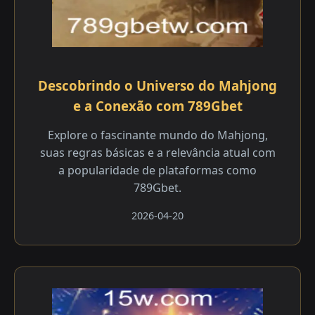
Descobrindo o Universo do Mahjong
e a Conexão com 789Gbet
Explore o fascinante mundo do Mahjong,
suas regras básicas e a relevância atual com
a popularidade de plataformas como
789Gbet.
2026-04-20