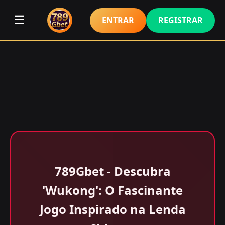
☰
ENTRAR
REGISTRAR
789Gbet - Descubra
'Wukong': O Fascinante
Jogo Inspirado na Lenda