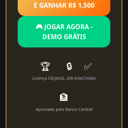
E GANHAR R$ 1.500
🎮 JOGAR AGORA -
DEMO GRÁTIS
🏆
🔒
✅
Licença CIEJA
SSL 256-bit
eCOGRA
🏦
Aprovado pelo Banco Central