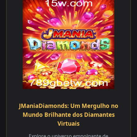
JManiaDiamonds: Um Mergulho no
Mundo Brilhante dos Diamantes
Virtuais
Explore o universo empolgante de