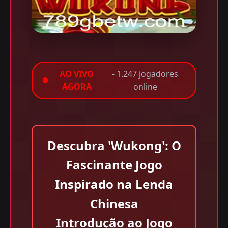
AO VIVO
- 1.247 jogadores
AGORA
online
Descubra 'Wukong': O
Fascinante Jogo
Inspirado na Lenda
Chinesa
Introdução ao Jogo