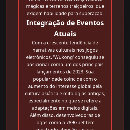
mágicas e terrenos traiçoeiros, que
exigem habilidade para superação.
Integração de Eventos
Atuais
Com a crescente tendência de
narrativas culturais nos jogos
eletrônicos, 'Wukong' conseguiu se
posicionar como um dos principais
lançamentos de 2023. Sua
popularidade coincide com o
aumento do interesse global pela
cultura asiática e mitologias antigas,
especialmente no que se refere a
adaptações em meios digitais.
Além disso, desenvolvedoras de
jogos como a 789Gbet têm
mostrado atenção a essas