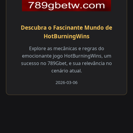
Descubra o Fascinante Mundo de
HotBurningWins
Explore as mecânicas e regras do
emocionante jogo HotBurningWins, um
sucesso no 789Gbet, e sua relevância no
cenário atual.
2026-03-06