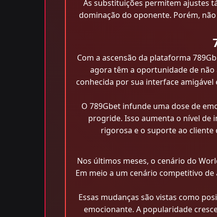
As substituições permitem ajustes 
dominação do oponente. Porém, não é 
Com a ascensão da plataforma 789Gbet
agora têm a oportunidade de não a
conhecida por sua interface amigável
O 789Gbet infunde uma dose de emoç
progride. Isso aumenta o nível de i
rigorosa e o suporte ao client
Nos últimos meses, o cenário do World
Em meio a um cenário competitivo de
Essas mudanças são vistas como posi
emocionante. A popularidade cresc