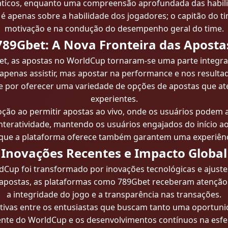
táticos, enquanto uma compreensão aprofundada das habilid
apenas sobre a habilidade dos jogadores; o capitão do tim
motivação e na condução do desempenho geral do time.
789Gbet: A Nova Fronteira das Aposta
, as apostas no WorldCup tornaram-se uma parte integral
penas assistir, mas apostar na performance e nos resultad
 e por oferecer uma variedade de opções de apostas que 
experientes.
ão ao permitir apostas ao vivo, onde os usuários podem a
nteratividade, mantendo os usuários engajados do início ao
e que a plataforma oferece também garantem uma experiência
Inovações Recentes e Impacto Global
Cup foi transformado por inovações tecnológicas e ajustes
 apostas, as plataformas como 789Gbet receberam atenção 
a integridade do jogo e a transparência nas transações.
tivas entre os entusiastas que buscam tanto uma oportun
ente do WorldCup e os desenvolvimentos contínuos na esf