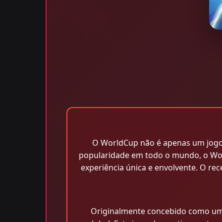
O WorldCup não é apenas um jogo;
popularidade em todo o mundo, o Wor
experiência única e envolvente. O re
Originalmente concebido como uma