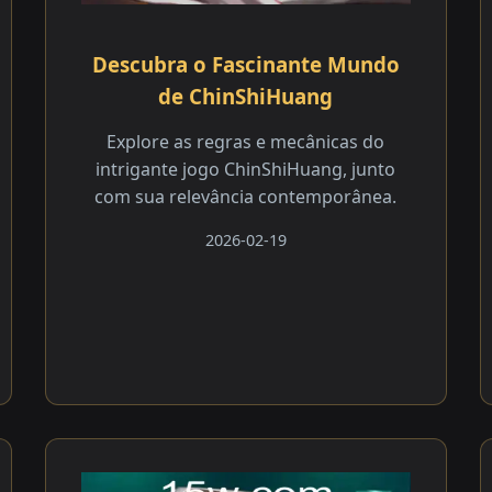
Descubra o Fascinante Mundo
de ChinShiHuang
Explore as regras e mecânicas do
intrigante jogo ChinShiHuang, junto
com sua relevância contemporânea.
2026-02-19