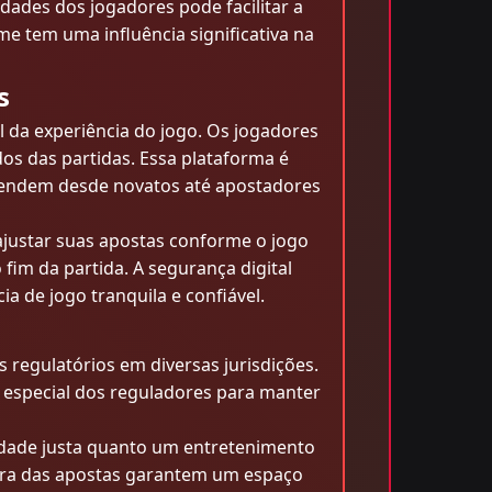
ades dos jogadores pode facilitar a
e tem uma influência significativa na
s
 da experiência do jogo. Os jogadores
os das partidas. Essa plataforma é
atendem desde novatos até apostadores
justar suas apostas conforme o jogo
 fim da partida. A segurança digital
 de jogo tranquila e confiável.
 regulatórios em diversas jurisdições.
especial dos reguladores para manter
idade justa quanto um entretenimento
era das apostas garantem um espaço