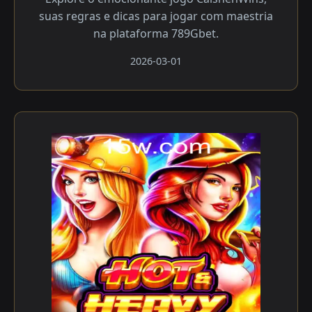
suas regras e dicas para jogar com maestria
na plataforma 789Gbet.
2026-03-01