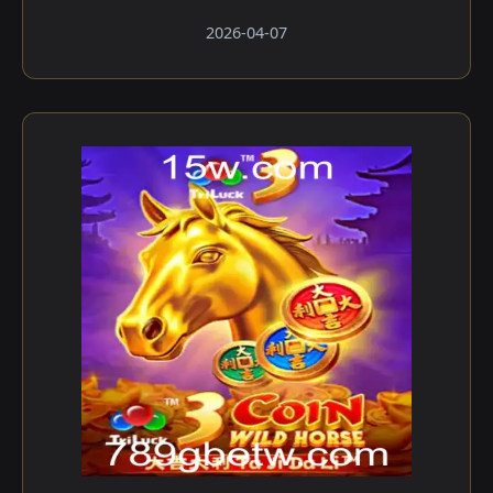
2026-04-07