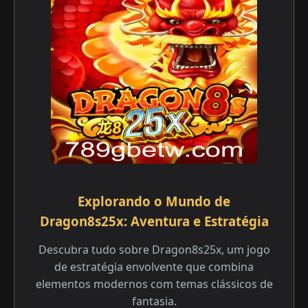
Explorando o Mundo de
Dragon8s25x: Aventura e Estratégia
Descubra tudo sobre Dragon8s25x, um jogo
de estratégia envolvente que combina
elementos modernos com temas clássicos de
fantasia.