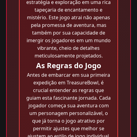
estratégia e exploração em uma rica
tapeçaria de encantamento e
mistério. Este jogo atrai não apenas
pela promessa de aventura, mas
também por sua capacidade de
imergir os jogadores em um mundo
vibrante, cheio de detalhes
meticulosamente projetados.
As Regras do Jogo
Antes de embarcar em sua primeira
expedição em TreasureBowl, é
crucial entender as regras que
guiam esta fascinante jornada. Cada
jogador começa sua aventura com
um personagem personalizável, o
que já torna o jogo atrativo por
permitir ajustes que melhor se
ajustem ao estilo de jogo individual.