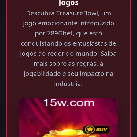
Jogos
Descubra TreasureBowl, um
jogo emocionante introduzido
por 789Gbet, que está
conquistando os entusiastas de
jogos ao redor do mundo. Saiba
mais sobre as regras, a
jogabilidade e seu impacto na
indústria.