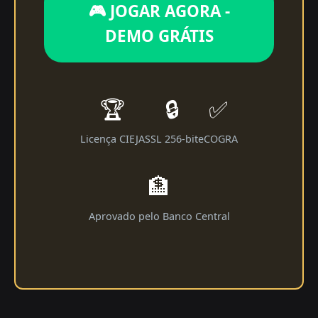
🎮 JOGAR AGORA -
DEMO GRÁTIS
🏆
🔒
✅
Licença CIEJA
SSL 256-bit
eCOGRA
🏦
Aprovado pelo Banco Central